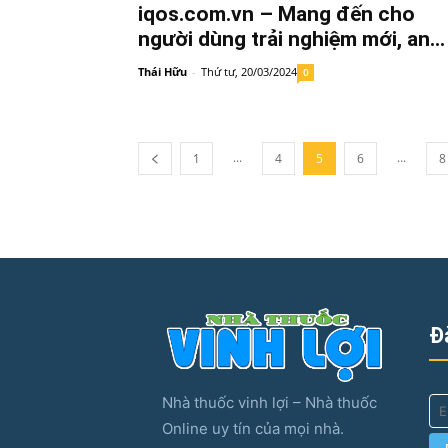
iqos.com.vn – Mang đến cho
người dùng trải nghiệm mới, an...
Thái Hữu
-
Thứ tư, 20/03/2024
0
...
...
1
4
5
6
8
Đ
Nhà thuốc vinh lợi – Nhà thuốc
Online uy tín của mọi nhà.