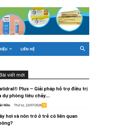
HIỆU
LIÊN HỆ
Bài viết mới
atidral® Plus – Giải pháp hỗ trợ điều trị
à dự phòng tiêu chảy...
ái Hữu
-
Thứ tư, 22/07/2026
0
ầy hơi và nôn trớ ở trẻ có liên quan
hông?