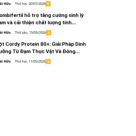
ái Hữu
-
Thứ hai, 20/07/2026
0
ombifertil hỗ trợ tăng cường sinh lý
am và cải thiện chất lượng tinh...
ái Hữu
-
Thứ sáu, 15/05/2026
0
ột Cordy Protein 80+: Giải Pháp Dinh
ưỡng Từ Đạm Thực Vật Và Đông...
ái Hữu
-
Thứ hai, 11/05/2026
0