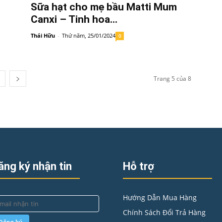
Sữa hạt cho mẹ bầu Matti Mum
Canxi – Tinh hoa...
Thái Hữu
-
Thứ năm, 25/01/2024
0
Trang 5 của 8
ăng ký nhận tin
Hỗ trợ
Hướng Dẫn Mua Hàng
Chính Sách Đổi Trả Hàng