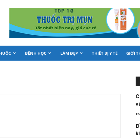
THUỐC
BỆNH HỌC
LÀM ĐẸP
THIẾT BỊ Y TẾ
GIỚI T
C
v
Th
Đ
k