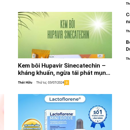
Th
C
n
Th
B
D
Th
Kem bôi Hupavir Sinecatechin –
kháng khuẩn, ngừa tái phát mụn...
Thái Hữu
-
Thứ tư, 03/07/2024
0