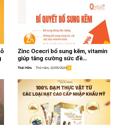
hỗ
Zinc Ocecri bổ sung kẽm, vitamin
g
giúp tăng cường sức đề...
Thái Hữu
-
Thứ năm, 02/05/2024
4