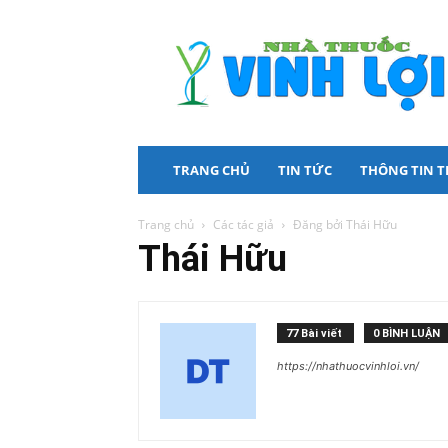
Nhà
Thuốc
Vinh
Lợi
TRANG CHỦ
TIN TỨC
THÔNG TIN 
Trang chủ
Các tác giả
Đăng bởi Thái Hữu
Thái Hữu
77 Bài viết
0 BÌNH LUẬN
https://nhathuocvinhloi.vn/