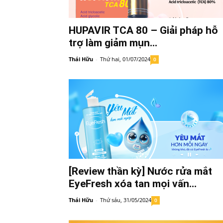
HUPAVIR TCA 80 – Giải pháp hỗ
trợ làm giảm mụn...
Thái Hữu
-
Thứ hai, 01/07/2024
0
[Review thần kỳ] Nước rửa mắt
EyeFresh xóa tan mọi vấn...
Thái Hữu
-
Thứ sáu, 31/05/2024
0