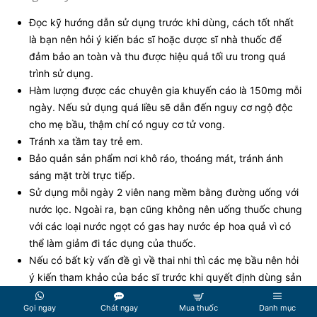
Đọc kỹ hướng dẫn sử dụng trước khi dùng, cách tốt nhất
là bạn nên hỏi ý kiến bác sĩ hoặc dược sĩ nhà thuốc để
đảm bảo an toàn và thu được hiệu quả tối ưu trong quá
trình sử dụng.
Hàm lượng được các chuyên gia khuyến cáo là 150mg mỗi
ngày. Nếu sử dụng quá liều sẽ dẫn đến nguy cơ ngộ độc
cho mẹ bầu, thậm chí có nguy cơ tử vong.
Tránh xa tầm tay trẻ em.
Bảo quản sản phẩm nơi khô ráo, thoáng mát, tránh ánh
sáng mặt trời trực tiếp.
Sử dụng mỗi ngày 2 viên nang mềm bằng đường uống với
nước lọc. Ngoài ra, bạn cũng không nên uống thuốc chung
với các loại nước ngọt có gas hay nước ép hoa quả vì có
thể làm giảm đi tác dụng của thuốc.
Nếu có bất kỳ vấn đề gì về thai nhi thì các mẹ bầu nên hỏi
ý kiến tham khảo của bác sĩ trước khi quyết định dùng sản
phẩm.
Gọi ngay
Chát ngay
Mua thuốc
Danh mục