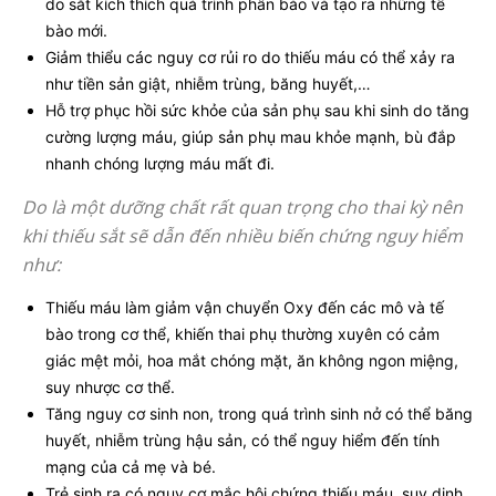
do sắt kích thích quá trình phân bào và tạo ra những tế
bào mới.
Giảm thiểu các nguy cơ rủi ro do thiếu máu có thể xảy ra
như tiền sản giật, nhiễm trùng, băng huyết,…
Hỗ trợ phục hồi sức khỏe của sản phụ sau khi sinh do tăng
cường lượng máu, giúp sản phụ mau khỏe mạnh, bù đắp
nhanh chóng lượng máu mất đi.
Do là một dưỡng chất rất quan trọng cho thai kỳ nên
khi thiếu sắt sẽ dẫn đến nhiều biến chứng nguy hiểm
như:
Thiếu máu làm giảm vận chuyển Oxy đến các mô và tế
bào trong cơ thể, khiến thai phụ thường xuyên có cảm
giác mệt mỏi, hoa mắt chóng mặt, ăn không ngon miệng,
suy nhược cơ thể.
Tăng nguy cơ sinh non, trong quá trình sinh nở có thể băng
huyết, nhiễm trùng hậu sản, có thể nguy hiểm đến tính
mạng của cả mẹ và bé.
Trẻ sinh ra có nguy cơ mắc hội chứng thiếu máu, suy dinh