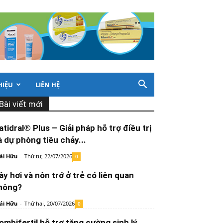
HIỆU
LIÊN HỆ
Bài viết mới
atidral® Plus – Giải pháp hỗ trợ điều trị
à dự phòng tiêu chảy...
ái Hữu
-
Thứ tư, 22/07/2026
0
ầy hơi và nôn trớ ở trẻ có liên quan
hông?
ái Hữu
-
Thứ hai, 20/07/2026
0
ombifertil hỗ trợ tăng cường sinh lý