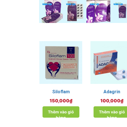
Siloflam
Adagrin
150,000
₫
100,000
₫
Thêm vào giỏ
Thêm vào giỏ
hàng
hàng