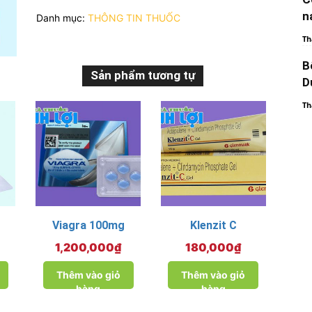
lượng
n
Danh mục:
THÔNG TIN THUỐC
Th
B
Sản phẩm tương tự
D
Th
Viagra 100mg
Klenzit C
1,200,000
₫
180,000
₫
Thêm vào giỏ
Thêm vào giỏ
hàng
hàng