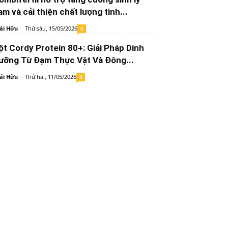
am và cải thiện chất lượng tinh...
ái Hữu
-
Thứ sáu, 15/05/2026
0
ột Cordy Protein 80+: Giải Pháp Dinh
ưỡng Từ Đạm Thực Vật Và Đông...
ái Hữu
-
Thứ hai, 11/05/2026
0