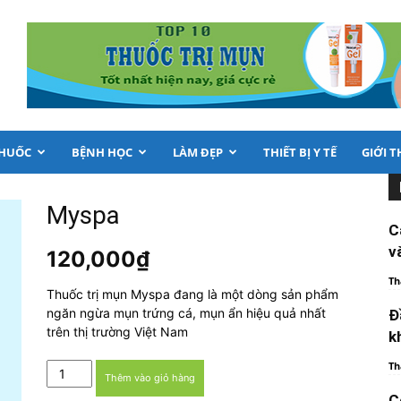
THUỐC
BỆNH HỌC
LÀM ĐẸP
THIẾT BỊ Y TẾ
GIỚI T
Myspa
C
v
120,000
₫
Th
Thuốc trị mụn Myspa đang là một dòng sản phẩm
ngăn ngừa mụn trứng cá, mụn ẩn hiệu quả nhất
Đ
trên thị trường Việt Nam
k
Th
Myspa
Thêm vào giỏ hàng
số
C