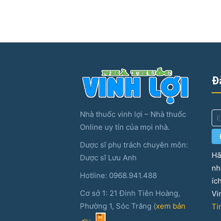
Đ
Nhà thuốc vinh lợi – Nhà thuốc
Online uy tín của mọi nhà.
Dược sĩ phụ trách chuyên môn:
Hã
Dược sĩ Lưu Anh
nh
Hotline: 0968.941.488
íc
Cơ sở 1: 21 Đinh Tiên Hoàng,
Vi
Phường 1, Sóc Trăng (
xem bản
Ti