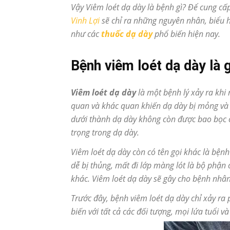
Vậy Viêm loét dạ dày là bệnh gì? Để cung cấ
Vinh Lợi
sẽ chỉ ra những nguyên nhân, biểu h
như các
thuốc dạ dày
phổ biến hiện nay.
Bệnh viêm loét dạ dày là 
Viêm loét dạ dày
là một bệnh lý xảy ra khi
quan và khác quan khiến dạ dày bị mỏng và b
dưới thành dạ dày không còn được bao bọc c
trọng trong dạ dày.
Viêm loét dạ dày còn có tên gọi khác là bện
dễ bị thủng, mất đi lớp màng lót là bộ phận 
khác. Viêm loét dạ dày sẽ gây cho bệnh nhân
Trước đây, bệnh viêm loét dạ dày chỉ xảy ra 
biến với tất cả các đối tượng, mọi lứa tuổi 