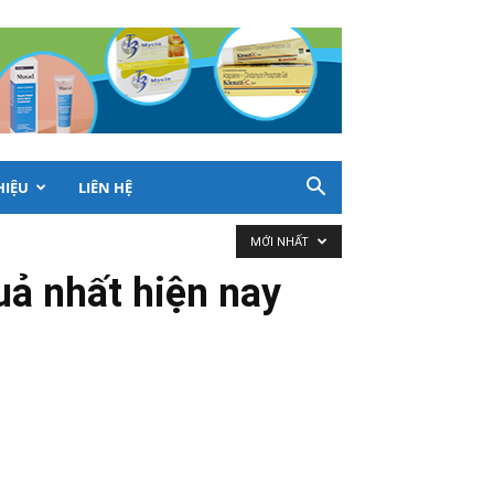
HIỆU
LIÊN HỆ
MỚI NHẤT
uả nhất hiện nay