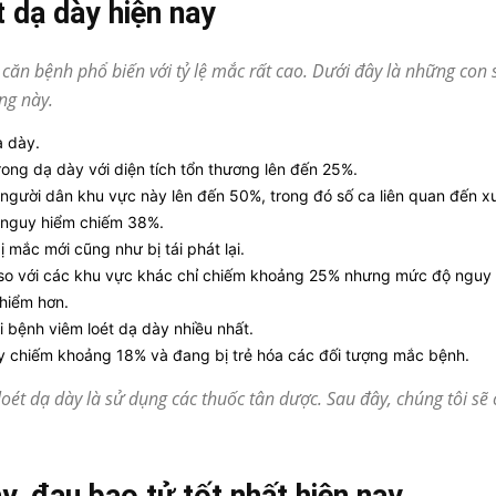
 dạ dày hiện nay
à căn bệnh phổ biến với tỷ lệ mắc rất cao. Dưới đây là những con
ng này.
ạ dày.
trong dạ dày với diện tích tổn thương lên đến 25%.
a người dân khu vực này lên đến 50%, trong đó số ca liên quan đến x
y nguy hiểm chiếm 38%.
mắc mới cũng như bị tái phát lại.
 so với các khu vực khác chỉ chiếm khoảng 25% nhưng mức độ nguy
 hiểm hơn.
i bệnh viêm loét dạ dày nhiều nhất.
ày chiếm khoảng 18% và đang bị trẻ hóa các đối tượng mắc bệnh.
oét dạ dày là sử dụng các thuốc tân dược. Sau đây, chúng tôi sẽ 