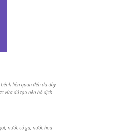
g bệnh liên quan đến dạ dày
ược vừa đủ tạo nên hỗ dịch
ọt, nước có ga, nước hoa