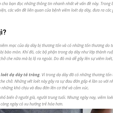
p cho bạn đọc những thông tin nhanh nhất về vấn đề này. Trong b
iện, các vấn đề liên quan của bệnh viêm loét dạ dày, đưa ra các
gì?
 niêm mạc của dạ dày bị thương tổn và có những tổn thương do t
ị bào mòn. Khí đó, các bộ phận trong dạ dày như lớp thành ruột
hở che nữa mà bị lộ ra ngoài. Do đó mà dễ gây lên sự viêm loét
h
loét dạ dày tá tràng
. Vì trong dạ dày đã có những thương tổn
che chở. Những vết loét này gây ra sự đau đớn gấp 4 lần so với nh
 những khó chịu và đau đớn lên cơ thể và cảm xúc.
phổ biến ở người già, người trung tuổi. Nhưng ngày nay, viêm lo
và càng ngày có xu hướng trẻ hóa hơn.