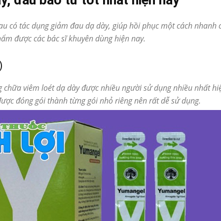
, đau bao tử tốt nhất hiện nay
nhau có tác dụng giảm đau dạ dày, giúp hồi phục một cách nhanh
hẩm được các bác sĩ khuyên dùng hiện nay.
)
chữa viêm loét dạ dày được nhiều người sử dụng nhiều nhất hiệ
ược đóng gói thành từng gói nhỏ riêng nên rất dễ sử dụng.