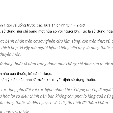
ần 1 gói và uống trước các bữa ăn chính từ 1 – 2 giờ.
, sử dụng liều chỉ bằng một nửa so với người lớn. Tức là sử dụng ngày
 các bệnh nhân trên cơ sở nghiên cứu lâm sàng, còn trên thực tế,
g thích hợp. Vì vậy mà người bệnh không nên tự ý sử dụng thuốc 
ó chuyên môn.
ử dụng thuốc vì nằm trong danh mục chống chỉ định của thuốc 
n nào của thuốc, kể cả tá dược.
hảo ý kiến của bác sĩ trước khi quyết định sử dụng thuốc.
 tác dụng phụ đối với các bệnh nhân khi sử dụng như bị đi ngoài
u hòa lại và điều chỉnh nên bạn không cần phải lo lắng quá nếu g
cần dừng thuốc và đến ngay cơ sở ý tế gần nhất để thăm khám.
 90.000 VNĐ/ hộp.