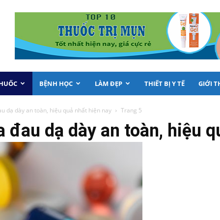
THUỐC
BỆNH HỌC
LÀM ĐẸP
THIẾT BỊ Y TẾ
GIỚI T
u dạ dày an toàn, hiệu quả nhất hiện nay
Trang 5
 đau dạ dày an toàn, hiệu q