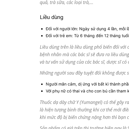
quả, trà sữa, các loại trà,…
Liều dùng
Đối với người lớn: Ngày sử dụng 4 lần, mỗi l
Đối với trẻ em: Từ 6 tháng đến 12 tháng tuổi
Liều dùng trên là liều dùng phổ biến đối với
bệnh nhân mà các bác sĩ sẽ đưa ra liều dùn
và tư vấn sử dụng của các bác sĩ, dược sĩ c
Những người sau đây tuyệt đối không được s
Người mãn cảm, dị ứng với bất kì thành phầ
Với phụ nữ có thai và cho con bú cần tham k
Thuốc dạ dày chữ Y (Yumangel) có thể gây ra
là hiện tượng bình thường khi cơ thể mới điề
khi mức độ bị biến chứng nặng hơn thì bạn 
Sản phẩm có giá trên thị trường hiện nay là