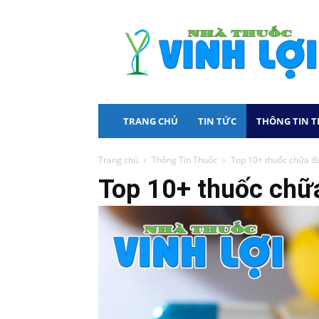
Nhà
Thuốc
Vinh
Lợi
TRANG CHỦ
TIN TỨC
THÔNG TIN 
Trang chủ
Thông Tin Thuốc
Top 10+ thuốc chữa đa
Top 10+ thuốc chữa