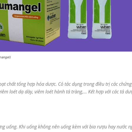
mangel)
ạt chất tổng hợp hóa dược. Có tác dụng trong điều trị các chứn
iêm loét dạ dày, viêm loét hành tá tràng,… Kết hợp với các tá d
ng uống. Khi uống không nên uống kèm với bia rượu hay nước ng