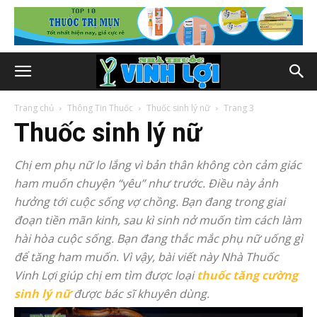
Trang chủ
Thông Tin Thuốc
Thuốc sinh lý nữ
Trang 3
Thuốc sinh lý nữ
Chị em phụ nữ lo lắng vì bản thân không còn cảm giác
ham muốn chuyện “yêu” như trước. Điều này ảnh
hưởng tới cuộc sống vợ chồng. Bạn đang trong giai
đoạn tiền mãn kinh, sau kì sinh nở muốn tìm cách làm
hài hòa cuộc sống. Bạn đang thắc mắc phụ nữ uống gì
để tăng ham muốn. Vì vậy, bài viết này Nhà Thuốc
Vinh Lợi giúp chị em tìm được loại
thuốc tăng cường
sinh lý nữ
được bác sĩ khuyên dùng.