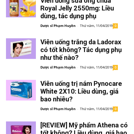
Viên uống sữa ong chúa
Royal Jelly 2550mg: Liều
dùng, tác dụng phụ
Dược sĩ Phạm Huyền
-
Thứ năm, 11/04/2019
0
Viên uống trắng da Ladorax
có tốt không? Tác dụng phụ
như thế nào?
Dược sĩ Phạm Huyền
-
Thứ năm, 11/04/2019
0
Viên uống trị nám Pynocare
White 2X10: Liều dùng, giá
bao nhiêu?
Dược sĩ Phạm Huyền
-
Thứ năm, 11/04/2019
0
[REVIEW] Mỹ phẩm Athena có
tốt không? Liều dùng, giá bao