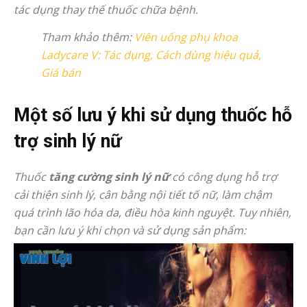
tác dụng thay thế thuốc chữa bệnh.
Tham khảo thêm:
Viên uống phụ khoa
Ladycare V: Tác dụng, Cách dùng hiệu quả,
Giá bán
Một số lưu ý khi sử dụng thuốc hỗ
trợ sinh lý nữ
Thuốc
tăng cường sinh lý nữ
có công dụng hỗ trợ
cải thiện sinh lý, cân bằng nội tiết tố nữ, làm chậm
quá trình lão hóa da, điều hòa kinh nguyệt. Tuy nhiên,
bạn cần lưu ý khi chọn và sử dụng sản phẩm: