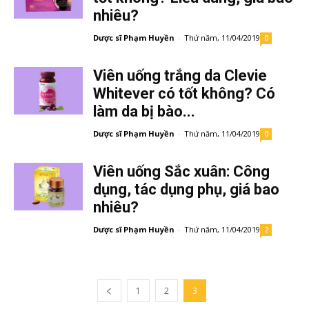
nhiêu?
Dược sĩ Phạm Huyền
-
Thứ năm, 11/04/2019
0
Viên uống trắng da Clevie
Whitever có tốt không? Có
làm da bị bào...
Dược sĩ Phạm Huyền
-
Thứ năm, 11/04/2019
0
Viên uống Sắc xuân: Công
dụng, tác dụng phụ, giá bao
nhiêu?
Dược sĩ Phạm Huyền
-
Thứ năm, 11/04/2019
2
1
2
3