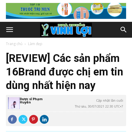
Trang chủ
Làm đẹp
[REVIEW] Các sản phẩm
16Brand được chị em tin
dùng nhất hiện nay
Dược sĩ Phạm
Cập nhật lần cuối
Huyền
Thứ sáu, 30/07/2021 22:30 UTC+7