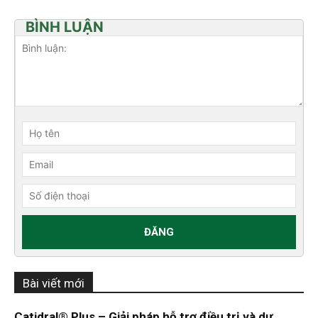
BÌNH LUẬN
Bài viết mới
Catidral® Plus – Giải pháp hỗ trợ điều trị và dự