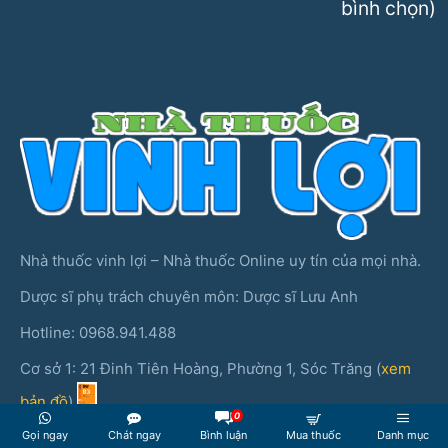
bình chọn)
Nhà thuốc vinh lợi – Nhà thuốc Online uy tín của mọi nhà.
Dược sĩ phụ trách chuyên môn: Dược sĩ Lưu Anh
Hotline: 0968.941.488
Cơ sở 1: 21 Đinh Tiên Hoàng, Phường 1, Sóc Trăng (
xem
bản đồ
)
0
Cơ sở 2: 85 Vũ Trọng Phụng, Thanh Xuân, Hà Nội (
xem
Gọi ngay
Chát ngay
Bình luận
Mua thuốc
Danh mục