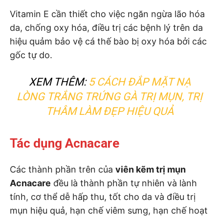
Vitamin E cần thiết cho việc ngăn ngừa lão hóa
da, chống oxy hóa, điều trị các bệnh lý trên da
hiệu quảm bảo vệ cá thế bào bị oxy hóa bởi các
gốc tự do.
XEM THÊM:
5 CÁCH ĐẮP MẶT NẠ
LÒNG TRẮNG TRỨNG GÀ TRỊ MỤN, TRỊ
THÂM LÀM ĐẸP HIỆU QUẢ
Tác dụng Acnacare
Các thành phần trên của
viên kẽm trị mụn
Acnacare
đều là thành phần tự nhiên và lành
tính, cơ thể dễ hấp thu, tốt cho da và điều trị
mụn hiệu quả, hạn chế viêm sưng, hạn chế hoạt