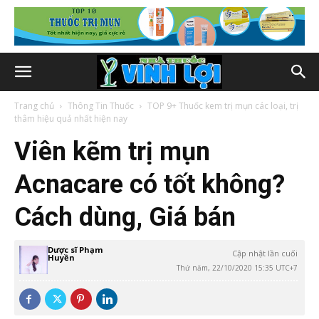
Trang chủ
Thông Tin Thuốc
TOP 9+ Thuốc kem trị mụn các loại, trị
thâm hiệu quả nhất hiện nay
Viên kẽm trị mụn
Acnacare có tốt không?
Cách dùng, Giá bán
Dược sĩ Phạm
Cập nhật lần cuối
Huyền
Thứ năm, 22/10/2020 15:35 UTC+7