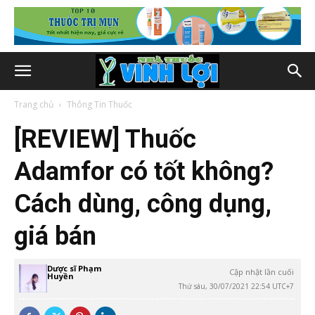
Trang chủ
Thông Tin Thuốc
[REVIEW] Thuốc
Adamfor có tốt không?
Cách dùng, công dụng,
giá bán
Dược sĩ Phạm
Cập nhật lần cuối
Huyền
Thứ sáu, 30/07/2021 22:54 UTC+7