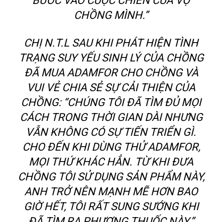
BƯỚC VÀO CUỘC CHIẾN CỦA VỢ
CHỒNG MÌNH.”
CHỊ N.T.L SAU KHI PHÁT HIỆN TÌNH
TRẠNG SUY YẾU SINH LÝ CỦA CHỒNG
ĐÃ MUA ADAMFOR CHO CHỒNG VÀ
VUI VẺ CHIA SẺ SỰ CẢI THIỆN CỦA
CHỒNG: “CHÚNG TÔI ĐÃ TÌM ĐỦ MỌI
CÁCH TRONG THỜI GIAN DÀI NHƯNG
VẪN KHÔNG CÓ SỰ TIẾN TRIỂN GÌ.
CHO ĐẾN KHI DÙNG THỬ ADAMFOR,
MỌI THỨ KHÁC HẲN. TỪ KHI ĐƯA
CHỒNG TÔI SỬ DỤNG SẢN PHẨM NÀY,
ANH TRỞ NÊN MẠNH MẼ HƠN BAO
GIỜ HẾT, TÔI RẤT SUNG SƯỚNG KHI
ĐÃ TÌM RA PHƯƠNG THUỐC NÀY.”