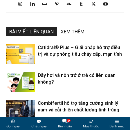
BÀI VIẾT LIÊN QUAN
XEM THÊM
Catidral® Plus – Giải pháp hỗ trợ điều
trị và dự phòng tiêu chảy cấp, mạn tính
Đầy hơi và nôn trớ ở trẻ có liên quan
không?
Combifertil hỗ trợ tăng cường sinh lý
nam và cải thiện chất lượng tinh trùng
0
Gọi ngay
Chát ngay
Bình luận
Mua thuốc
Danh mục