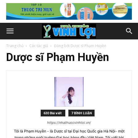
Trang chủ
Các tác giả
Đăng bởi Dược sĩ Phạm Huyền
Dược sĩ Phạm Huyền
630 Bài viết
7 BÌNH LUẬN
https://nhathuocvinhloi.vn/
Tôi là Phạm Huyền - là Dược sĩ tại Đại học Quốc gia Hà Nội- một
trong những ngôi trường Đại học hàng đầu Việt Nam. Tôi viết bài