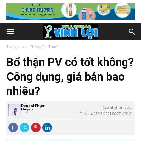
Trang chủ
Thông Tin Thuốc
Bổ thận PV có tốt không?
Công dụng, giá bán bao
nhiêu?
Dược sĩ Phạm
Cập nhật lần cuối
Huyền
Thứ sáu, 26/03/2021 00:27 UTC+7