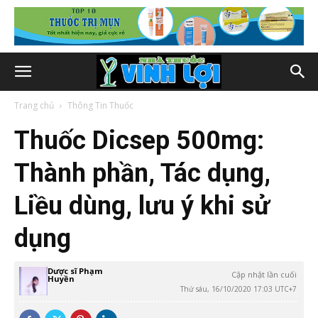
Trang chủ
Thông Tin Thuốc
Thuốc Dicsep 500mg:
Thành phần, Tác dụng,
Liều dùng, lưu ý khi sử
dụng
Dược sĩ Phạm
Cập nhật lần cuối
Huyền
Thứ sáu, 16/10/2020 17:03 UTC+7