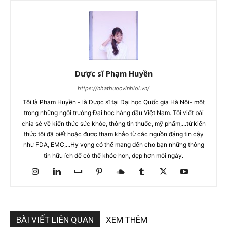
Dược sĩ Phạm Huyền
https://nhathuocvinhloi.vn/
Tôi là Phạm Huyền - là Dược sĩ tại Đại học Quốc gia Hà Nội- một
trong những ngôi trường Đại học hàng đầu Việt Nam. Tôi viết bài
chia sẻ về kiến thức sức khỏe, thông tin thuốc, mỹ phẩm,...từ kiến
thức tôi đã biết hoặc được tham khảo từ các nguồn đáng tin cậy
như FDA, EMC,...Hy vọng có thể mang đến cho bạn những thông
tin hữu ích để có thể khỏe hơn, đẹp hơn mỗi ngày.
BÀI VIẾT LIÊN QUAN
XEM THÊM