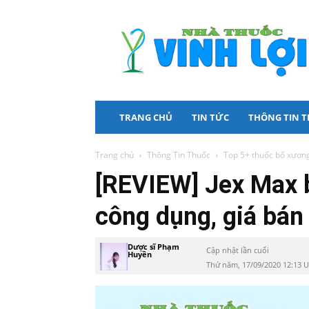
Nhà
Thuốc
Vinh
Lợi
TRANG CHỦ
TIN TỨC
THÔNG TIN 
Trang chủ
Thông Tin Thuốc
Top 5+ thuốc bổ xương
[REVIEW] Jex Max 
công dụng, giá bán
Dược sĩ Phạm
Cập nhật lần cuối
Huyền
Thứ năm, 17/09/2020 12:13 