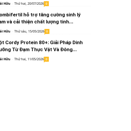
ái Hữu
-
Thứ hai, 20/07/2026
0
ombifertil hỗ trợ tăng cường sinh lý
am và cải thiện chất lượng tinh...
ái Hữu
-
Thứ sáu, 15/05/2026
0
ột Cordy Protein 80+: Giải Pháp Dinh
ưỡng Từ Đạm Thực Vật Và Đông...
ái Hữu
-
Thứ hai, 11/05/2026
0