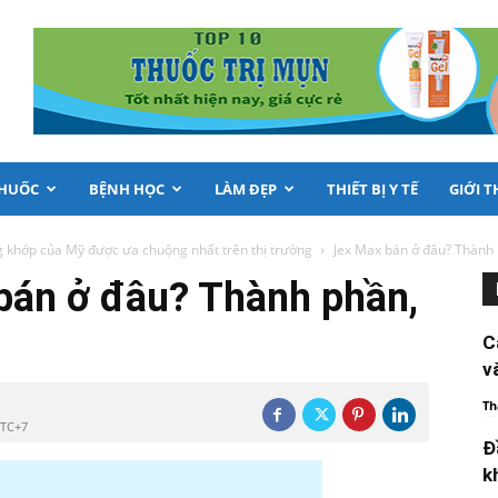
THUỐC
BỆNH HỌC
LÀM ĐẸP
THIẾT BỊ Y TẾ
GIỚI T
 khớp của Mỹ được ưa chuộng nhất trên thị trường
Jex Max bán ở đâu? Thành 
bán ở đâu? Thành phần,
C
v
Th
UTC+7
Đ
k