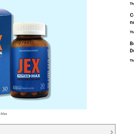
Th
C
n
Th
B
D
Th
x Max