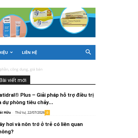
HIỆU
LIÊN HỆ
phần, công dụng, giá bán
Bài viết mới
atidral® Plus – Giải pháp hỗ trợ điều trị
à dự phòng tiêu chảy...
ái Hữu
-
Thứ tư, 22/07/2026
0
ầy hơi và nôn trớ ở trẻ có liên quan
hông?