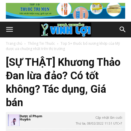
Trang chủ
Thông Tin Thuốc
Top 5+ thuốc bổ xương khớp của Mỹ
được ưa chuộng nhất trên thị trường
[SỰ THẬT] Khương Thảo
Đan lừa đảo? Có tốt
không? Tác dụng, Giá
bán
Dược sĩ Phạm
Cập nhật lần cuối
Huyền
Thứ ba, 08/02/2022 11:51 UTC+7