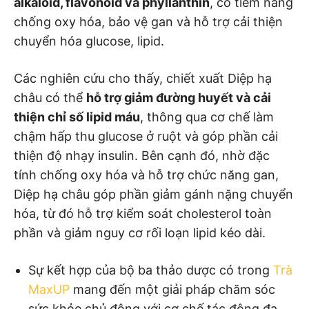
alkaloid, flavonoid và phyllanthin
, có tiềm năng
chống oxy hóa, bảo vệ gan và hỗ trợ cải thiện
chuyển hóa glucose, lipid.
Các nghiên cứu cho thấy, chiết xuất Diệp hạ
châu có thể
hỗ trợ giảm đường huyết và cải
thiện chỉ số lipid máu
, thông qua cơ chế làm
chậm hấp thu glucose ở ruột và góp phần cải
thiện độ nhạy insulin. Bên cạnh đó, nhờ đặc
tính chống oxy hóa và hỗ trợ chức năng gan,
Diệp hạ châu góp phần giảm gánh nặng chuyển
hóa, từ đó hỗ trợ kiểm soát cholesterol toàn
phần và giảm nguy cơ rối loạn lipid kéo dài.
Sự kết hợp của bộ ba thảo dược có trong
Trà
MaxUP
mang đến một giải pháp chăm sóc
sức khỏe chủ động với cơ chế tác động đa