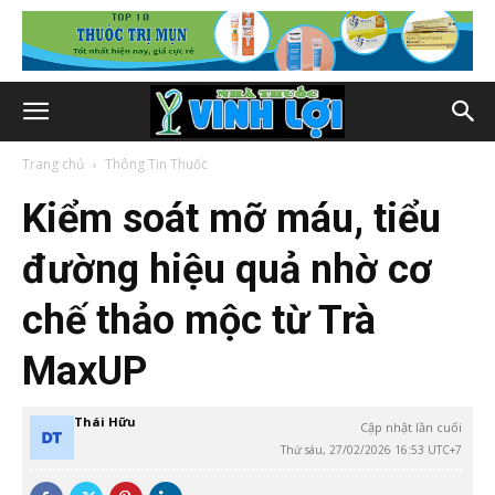
Trang chủ
Thông Tin Thuốc
Kiểm soát mỡ máu, tiểu
đường hiệu quả nhờ cơ
chế thảo mộc từ Trà
MaxUP
Thái Hữu
Cập nhật lần cuối
Thứ sáu, 27/02/2026 16:53 UTC+7