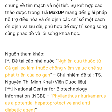
chứng về tim mạch và nội tiết. Sự kết hợp các
thảo dược trong
Trà MaxUP
mang đến giải pháp
hỗ trợ điều hòa và ổn định các chỉ số một cách
ổn định và lâu dài, phù hợp để duy trì song song
cùng phác đồ và lối sống khoa học.
———————
Nguồn tham khảo:
[*] Đề tài cấp nhà nước “
Nghiên cứu thuốc từ
Cà gai leo làm thuốc chống viêm và ức chế sự
phát triển của xơ gan
” – Chủ nhiệm đề tài: TS.
Nguyễn Thị Minh Khai (Viện Dược liệu)
[**] National Center for Biotechnology
Information (NCBI) – “
Phyllanthus niruri/amarus
as a potential hepatoprotective and anti-
diabetic agent
“