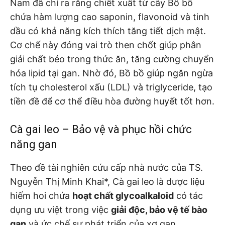
Nam đã chỉ ra rằng chiết xuất từ cây Bồ bồ
chứa hàm lượng cao saponin, flavonoid và tinh
dầu có khả năng kích thích tăng tiết dịch mật.
Cơ chế này đóng vai trò then chốt giúp phân
giải chất béo trong thức ăn, tăng cường chuyển
hóa lipid tại gan. Nhờ đó, Bồ bồ giúp ngăn ngừa
tích tụ cholesterol xấu (LDL) và triglyceride, tạo
tiền đề để cơ thể điều hòa đường huyết tốt hơn.
Cà gai leo – Bảo vệ và phục hồi chức
năng gan
Theo đề tài nghiên cứu cấp nhà nước của TS.
Nguyễn Thị Minh Khai*, Cà gai leo là dược liệu
hiếm hoi chứa
hoạt chất glycoalkaloid
có tác
dụng ưu việt trong việc
giải độc, bảo vệ tế bào
gan
và ức chế sự phát triển của xơ gan.