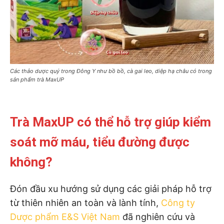
Các thảo dược quý trong Đông Y như bồ bồ, cà gai leo, diệp hạ châu có trong
sản phẩm trà MaxUP
Trà MaxUP có thể hỗ trợ giúp kiểm
soát mỡ máu, tiểu đường được
không?
Đón đầu xu hướng sử dụng các giải pháp hỗ trợ
từ thiên nhiên an toàn và lành tính,
Công ty
Dược phẩm E&S Việt Nam
đã nghiên cứu và