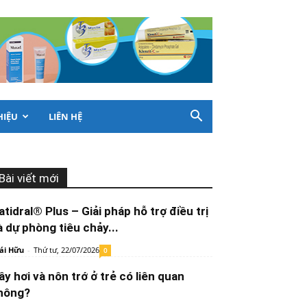
HIỆU
LIÊN HỆ
Bài viết mới
atidral® Plus – Giải pháp hỗ trợ điều trị
à dự phòng tiêu chảy...
ái Hữu
-
Thứ tư, 22/07/2026
0
ầy hơi và nôn trớ ở trẻ có liên quan
hông?