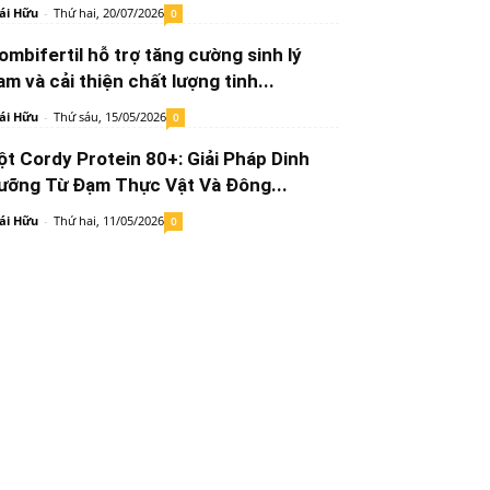
ái Hữu
-
Thứ hai, 20/07/2026
0
ombifertil hỗ trợ tăng cường sinh lý
am và cải thiện chất lượng tinh...
ái Hữu
-
Thứ sáu, 15/05/2026
0
ột Cordy Protein 80+: Giải Pháp Dinh
ưỡng Từ Đạm Thực Vật Và Đông...
ái Hữu
-
Thứ hai, 11/05/2026
0