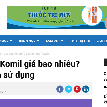
THUỐC
BỆNH HỌC
LÀM ĐẸP
THIẾT BỊ Y TẾ
GIỚI T
il giá bao nhiêu? Có tốt không? Cách...
 Komil giá bao nhiêu?
h sử dụng
C
v
Th
UTC+7
Đ
k