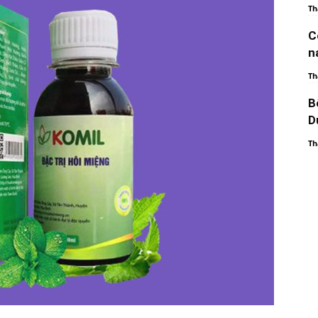
Th
C
n
Th
B
D
Th