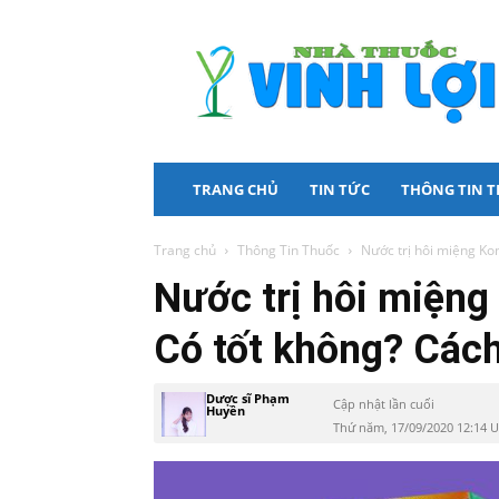
Nhà
Thuốc
Vinh
Lợi
TRANG CHỦ
TIN TỨC
THÔNG TIN 
Trang chủ
Thông Tin Thuốc
Nước trị hôi miệng Kom
Nước trị hôi miệng
Có tốt không? Các
Dược sĩ Phạm
Cập nhật lần cuối
Huyền
Thứ năm, 17/09/2020 12:14 