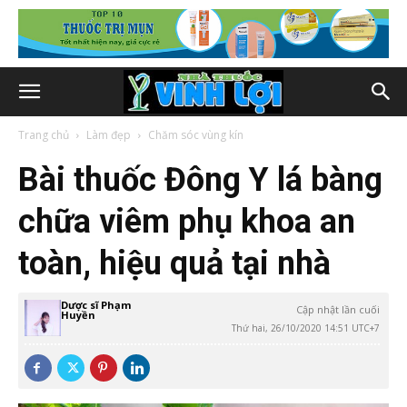
Trang chủ
Làm đẹp
Chăm sóc vùng kín
Bài thuốc Đông Y lá bàng
chữa viêm phụ khoa an
toàn, hiệu quả tại nhà
Dược sĩ Phạm
Cập nhật lần cuối
Huyền
Thứ hai, 26/10/2020 14:51 UTC+7