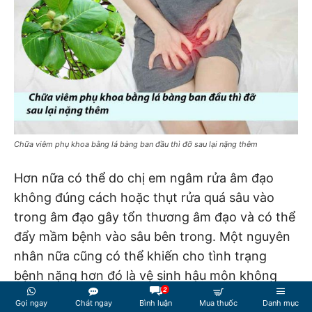
Chữa viêm phụ khoa bằng lá bàng ban đầu thì đỡ sau lại nặng thêm
Hơn nữa có thể do chị em ngâm rửa âm đạo
không đúng cách hoặc thụt rửa quá sâu vào
trong âm đạo gây tổn thương âm đạo và có thể
đẩy mầm bệnh vào sâu bên trong. Một nguyên
nhân nữa cũng có thể khiến cho tình trạng
bệnh nặng hơn đó là vệ sinh hậu môn không
2
sạch sẽ nên vi khuẩn có hại có thể đi ngược từ
Gọi ngay
Chát ngay
Bình luận
Mua thuốc
Danh mục