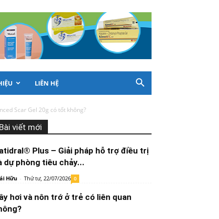
HIỆU
LIÊN HỆ
ced Scar Gel 20g có tốt không?
Bài viết mới
atidral® Plus – Giải pháp hỗ trợ điều trị
à dự phòng tiêu chảy...
ái Hữu
-
Thứ tư, 22/07/2026
0
ầy hơi và nôn trớ ở trẻ có liên quan
hông?