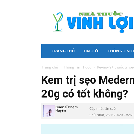
Nhà
Thuốc
Vinh
Lợi
TRANG CHỦ
TIN TỨC
THÔNG TIN 
Trang chủ
Thông Tin Thuốc
Review 9+ thuốc trị sẹ
Kem trị sẹo Meder
20g có tốt không?
Dược sĩ Phạm
Cập nhật lần cuối
Huyền
Chủ Nhật, 25/10/2020 23:26