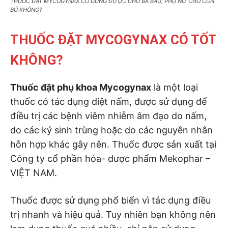
THUỐC ĐẶT MYCOGYNAX CÓ DÙNG ĐƯỢC CHO BÀ BẦU, PHỤ NỮ CHO CON
BÚ KHÔNG?
THUỐC ĐẶT MYCOGYNAX CÓ TỐT
KHÔNG?
Thuốc đặt phụ khoa Mycogynax
là một loại
thuốc có tác dụng diệt nấm, được sử dụng để
điều trị các bệnh viêm nhiễm âm đạo do nấm,
do các ký sinh trùng hoặc do các nguyên nhân
hỗn hợp khác gây nên. Thuốc được sản xuất tại
Công ty cổ phần hóa- dược phẩm Mekophar –
VIỆT NAM.
Thuốc được sử dụng phổ biến vì tác dụng điều
trị nhanh và hiệu quả. Tuy nhiên bạn không nên