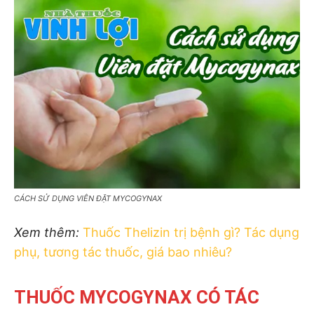
CÁCH SỬ DỤNG VIÊN ĐẶT MYCOGYNAX
Xem thêm:
Thuốc Thelizin trị bệnh gì? Tác dụng
phụ, tương tác thuốc, giá bao nhiêu?
THUỐC MYCOGYNAX CÓ TÁC