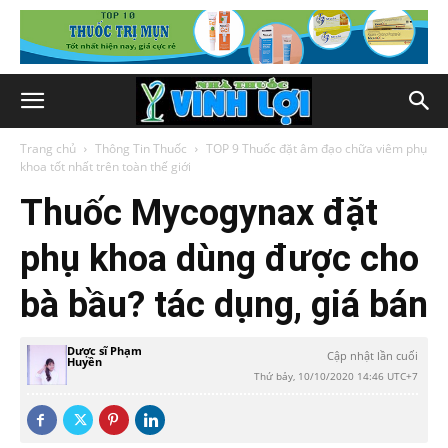
Trang chủ
Thông Tin Thuốc
TOP 9 Thuốc đặt âm đạo chữa viêm phụ
khoa tốt nhất trên toàn thế giới
Thuốc Mycogynax đặt
phụ khoa dùng được cho
bà bầu? tác dụng, giá bán
Dược sĩ Phạm
Cập nhật lần cuối
Huyền
Thứ bảy, 10/10/2020 14:46 UTC+7