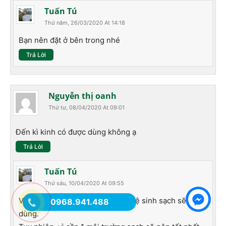
Tuấn Tú
Thứ năm, 26/03/2020 At 14:18
Bạn nên đặt ở bên trong nhé
Trả Lời
Nguyễn thị oanh
Thứ tư, 08/04/2020 At 09:01
Đến kì kinh có được dùng không ạ
Trả Lời
Tuấn Tú
Thứ sáu, 10/04/2020 At 09:55
Vẫn có thể sử dụng, nhưng nhớ vệ sinh sạch sẽ trc khi
0968.941.488
dùng.