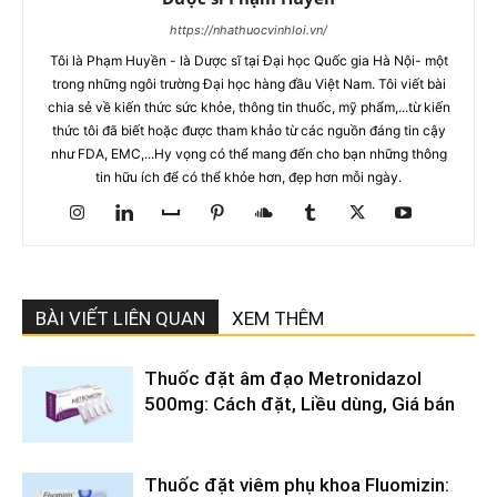
https://nhathuocvinhloi.vn/
Tôi là Phạm Huyền - là Dược sĩ tại Đại học Quốc gia Hà Nội- một
trong những ngôi trường Đại học hàng đầu Việt Nam. Tôi viết bài
chia sẻ về kiến thức sức khỏe, thông tin thuốc, mỹ phẩm,...từ kiến
thức tôi đã biết hoặc được tham khảo từ các nguồn đáng tin cậy
như FDA, EMC,...Hy vọng có thể mang đến cho bạn những thông
tin hữu ích để có thể khỏe hơn, đẹp hơn mỗi ngày.
BÀI VIẾT LIÊN QUAN
XEM THÊM
Thuốc đặt âm đạo Metronidazol
500mg: Cách đặt, Liều dùng, Giá bán
Thuốc đặt viêm phụ khoa Fluomizin: