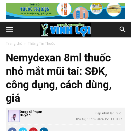
Trang chủ
Thông Tin Thuốc
Nemydexan 8ml thuốc
nhỏ mắt mũi tai: SĐK,
công dụng, cách dùng,
giá
Dược sĩ Phạm
Cập nhật lần cuối
Huyền
Thứ tư, 18/09/2024 15:01 UTC+7