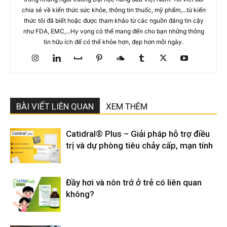
chia sẻ về kiến thức sức khỏe, thông tin thuốc, mỹ phẩm,...từ kiến
thức tôi đã biết hoặc được tham khảo từ các nguồn đáng tin cậy
như FDA, EMC,...Hy vọng có thể mang đến cho bạn những thông
tin hữu ích để có thể khỏe hơn, đẹp hơn mỗi ngày.
BÀI VIẾT LIÊN QUAN
XEM THÊM
Catidral® Plus – Giải pháp hỗ trợ điều
trị và dự phòng tiêu chảy cấp, mạn tính
Đầy hơi và nôn trớ ở trẻ có liên quan
không?