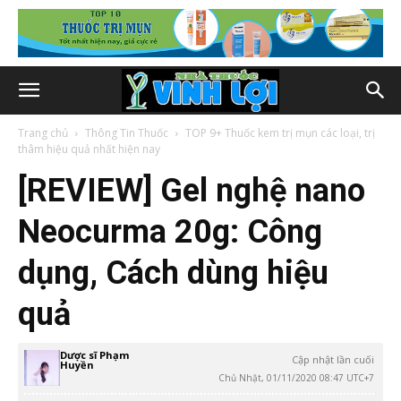
Trang chủ
Thông Tin Thuốc
TOP 9+ Thuốc kem trị mụn các loại, trị
thâm hiệu quả nhất hiện nay
[REVIEW] Gel nghệ nano
Neocurma 20g: Công
dụng, Cách dùng hiệu
quả
Dược sĩ Phạm
Cập nhật lần cuối
Huyền
Chủ Nhật, 01/11/2020 08:47 UTC+7