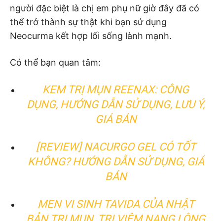
người đặc biệt là chị em phụ nữ giờ đây đã có
thể trở thành sự thật khi bạn sử dụng
Neocurma kết hợp lối sống lành mạnh.
Có thể bạn quan tâm:
KEM TRỊ MỤN REENAX: CÔNG
DỤNG, HƯỚNG DẪN SỬ DỤNG, LƯU Ý,
GIÁ BÁN
[REVIEW] NACURGO GEL CÓ TỐT
KHÔNG? HƯỚNG DẪN SỬ DỤNG, GIÁ
BÁN
MEN VI SINH TAVIDA CỦA NHẬT
BẢN TRỊ MỤN, TRỊ VIÊM NANG LÔNG