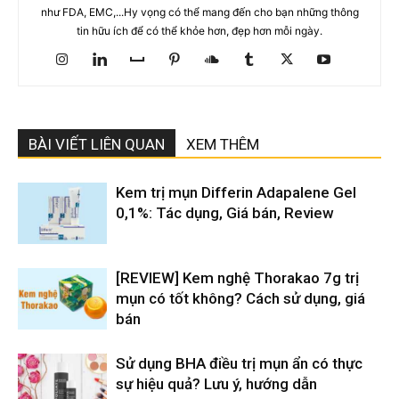
như FDA, EMC,...Hy vọng có thể mang đến cho bạn những thông
tin hữu ích để có thể khỏe hơn, đẹp hơn mỗi ngày.
BÀI VIẾT LIÊN QUAN
XEM THÊM
Kem trị mụn Differin Adapalene Gel
0,1%: Tác dụng, Giá bán, Review
[REVIEW] Kem nghệ Thorakao 7g trị
mụn có tốt không? Cách sử dụng, giá
bán
Sử dụng BHA điều trị mụn ẩn có thực
sự hiệu quả? Lưu ý, hướng dẫn