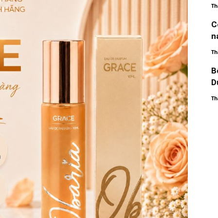
Th
C
n
Th
B
D
Th