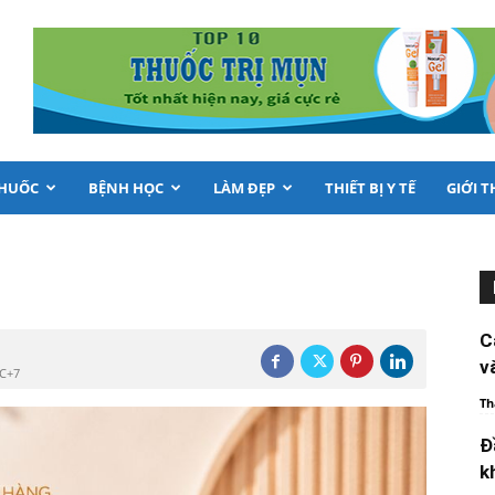
THUỐC
BỆNH HỌC
LÀM ĐẸP
THIẾT BỊ Y TẾ
GIỚI T
C
v
TC+7
Th
Đ
k