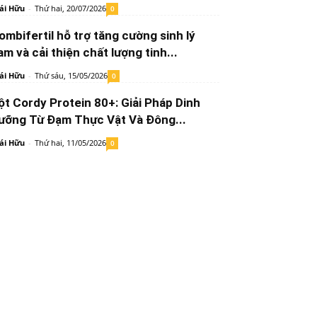
ái Hữu
-
Thứ hai, 20/07/2026
0
ombifertil hỗ trợ tăng cường sinh lý
am và cải thiện chất lượng tinh...
ái Hữu
-
Thứ sáu, 15/05/2026
0
ột Cordy Protein 80+: Giải Pháp Dinh
ưỡng Từ Đạm Thực Vật Và Đông...
ái Hữu
-
Thứ hai, 11/05/2026
0