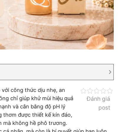
với công thức dịu nhẹ, an
ông chỉ giúp khử mùi hiệu quả
Đánh giá
 mạnh và cân bằng độ pH lý
post
thơm được thiết kế kín đáo,
iên mà không hề phô trương.
cá nhân, mà còn là bí quyết giúp bạn luôn