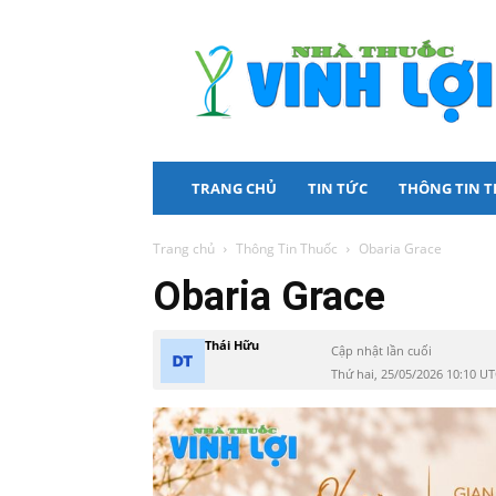
Nhà
Thuốc
Vinh
Lợi
TRANG CHỦ
TIN TỨC
THÔNG TIN 
Trang chủ
Thông Tin Thuốc
Obaria Grace
Obaria Grace
Thái Hữu
Cập nhật lần cuối
Thứ hai, 25/05/2026 10:10 U