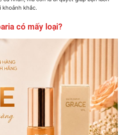
ọi khoảnh khắc.
aria có mấy loại?