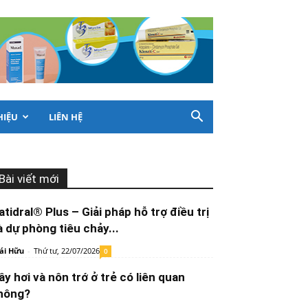
HIỆU
LIÊN HỆ
Bài viết mới
atidral® Plus – Giải pháp hỗ trợ điều trị
à dự phòng tiêu chảy...
ái Hữu
-
Thứ tư, 22/07/2026
0
ầy hơi và nôn trớ ở trẻ có liên quan
hông?