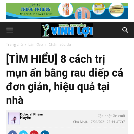
Trang chủ
Làm đẹp
Chăm sóc da
[TÌM HIỂU] 8 cách trị
mụn ẩn bằng rau diếp cá
đơn giản, hiệu quả tại
nhà
Dược sĩ Phạm
Cập nhật lần cuối
Huyền
Chủ Nhật, 17/01/2021 22:44 UTC+7