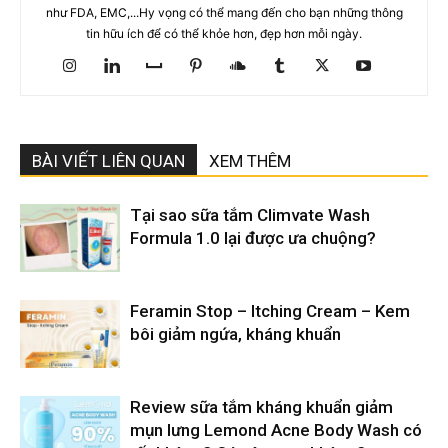
như FDA, EMC,...Hy vọng có thể mang đến cho bạn những thông
tin hữu ích để có thể khỏe hơn, đẹp hơn mỗi ngày.
BÀI VIẾT LIÊN QUAN
XEM THÊM
Tại sao sữa tắm Climvate Wash
Formula 1.0 lại được ưa chuộng?
Feramin Stop – Itching Cream – Kem
bôi giảm ngứa, kháng khuẩn
Review sữa tắm kháng khuẩn giảm
mụn lưng Lemond Acne Body Wash có