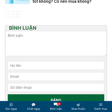
tốt không? Có nên mua không?
BÌNH LUẬN
0
Gọi ngay
Chát ngay
Bình luận
Mua thuốc
Danh mục