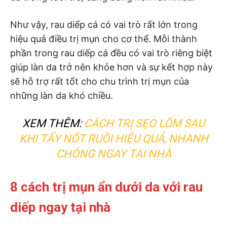
Như vậy, rau diếp cá có vai trò rất lớn trong
hiệu quả điều trị mụn cho cơ thể. Mỗi thành
phần trong rau diếp cá đều có vai trò riêng biệt
giúp làn da trở nên khỏe hơn và sự kết hợp này
sẽ hỗ trợ rất tốt cho chu trình trị mụn của
những làn da khó chiều.
XEM THÊM:
CÁCH TRỊ SẸO LÕM SAU
KHI TẨY NỐT RUỒI HIỆU QUẢ, NHANH
CHÓNG NGAY TẠI NHÀ
8 cách trị mụn ẩn dưới da với rau
diếp ngay tại nhà