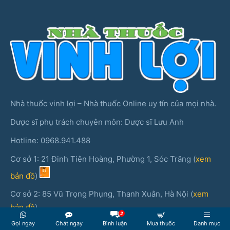
Nhà thuốc vinh lợi – Nhà thuốc Online uy tín của mọi nhà.
Dược sĩ phụ trách chuyên môn: Dược sĩ Lưu Anh
Hotline: 0968.941.488
Cơ sở 1: 21 Đinh Tiên Hoàng, Phường 1, Sóc Trăng (
xem
bản đồ
)
Cơ sở 2: 85 Vũ Trọng Phụng, Thanh Xuân, Hà Nội (
xem
bản đồ
)
2
Gọi ngay
Chát ngay
Bình luận
Mua thuốc
Danh mục