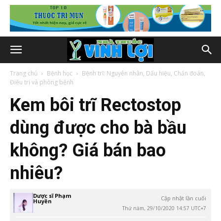
Trang chủ
Bệnh học
Bệnh trĩ: Nguyên nhân, Dấu hiệu, Chẩn đoán,
Điều trị và phòng bệnh
Kem bôi trĩ Rectostop
dùng được cho bà bầu
không? Giá bán bao
nhiêu?
Dược sĩ Phạm
Cập nhật lần cuối
Huyền
Thứ năm, 29/10/2020 14:57 UTC+7