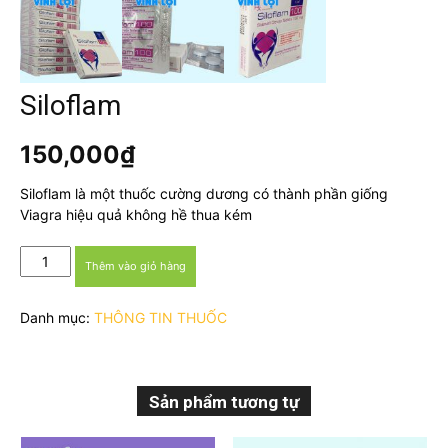
Siloflam
150,000
₫
Siloflam là một thuốc cường dương có thành phần giống
Viagra hiệu quả không hề thua kém
Siloflam
Thêm vào giỏ hàng
số
lượng
Danh mục:
THÔNG TIN THUỐC
Sản phẩm tương tự