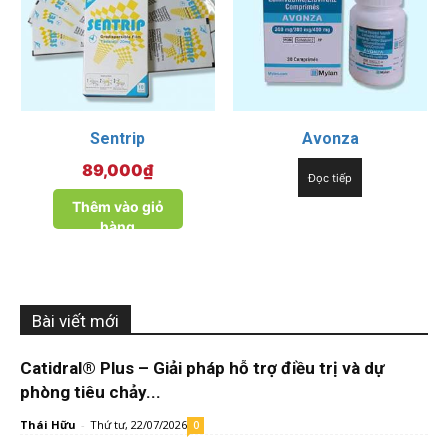
Sentrip
Avonza
89,000
₫
Đọc tiếp
Thêm vào giỏ
hàng
Bài viết mới
Catidral® Plus – Giải pháp hỗ trợ điều trị và dự
phòng tiêu chảy...
Thái Hữu
-
Thứ tư, 22/07/2026
0