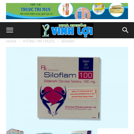
Home
THÔNG TIN THUỐC
Siloflam