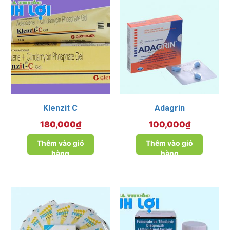
Klenzit C
Adagrin
180,000
₫
100,000
₫
Thêm vào giỏ
Thêm vào giỏ
hàng
hàng