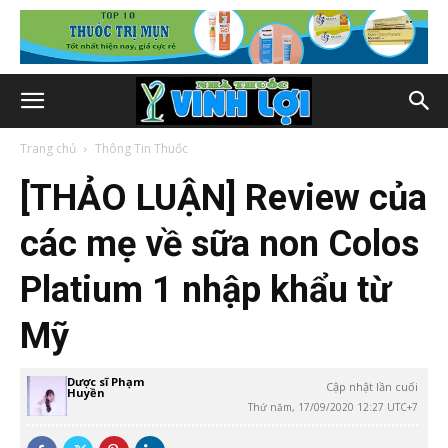
Trang chủ
Thông Tin Thuốc
[THẢO LUẬN] Review của
các mẹ về sữa non Colos
Platium 1 nhập khẩu từ
Mỹ
Dược sĩ Phạm
Cập nhật lần cuối
Huyền
Thứ năm, 17/09/2020 12:27 UTC+7