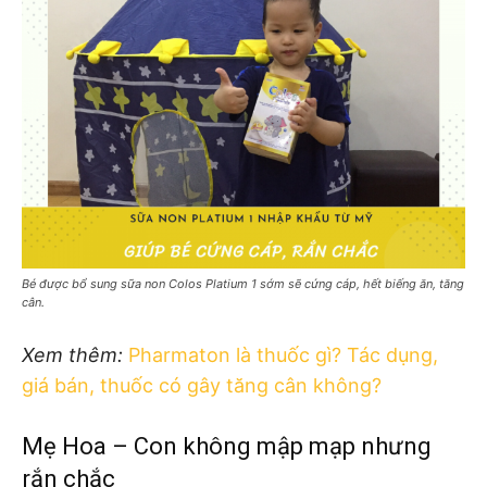
Bé được bổ sung sữa non Colos Platium 1 sớm sẽ cứng cáp, hết biếng ăn, tăng
cân.
Xem thêm:
Pharmaton là thuốc gì? Tác dụng,
giá bán, thuốc có gây tăng cân không?
Mẹ Hoa – Con không mập mạp nhưng
rắn chắc