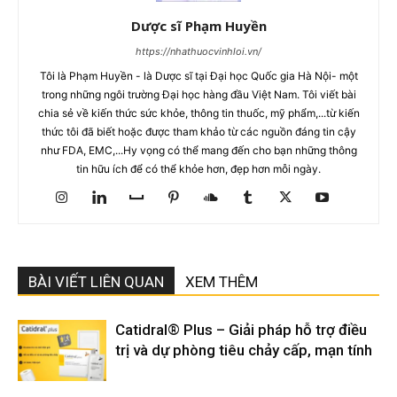
Dược sĩ Phạm Huyền
https://nhathuocvinhloi.vn/
Tôi là Phạm Huyền - là Dược sĩ tại Đại học Quốc gia Hà Nội- một
trong những ngôi trường Đại học hàng đầu Việt Nam. Tôi viết bài
chia sẻ về kiến thức sức khỏe, thông tin thuốc, mỹ phẩm,...từ kiến
thức tôi đã biết hoặc được tham khảo từ các nguồn đáng tin cậy
như FDA, EMC,...Hy vọng có thể mang đến cho bạn những thông
tin hữu ích để có thể khỏe hơn, đẹp hơn mỗi ngày.
BÀI VIẾT LIÊN QUAN
XEM THÊM
Catidral® Plus – Giải pháp hỗ trợ điều
trị và dự phòng tiêu chảy cấp, mạn tính