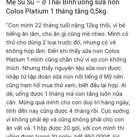
Mẹ Su Su – ở Thái Bình uống sữa non
Colos Platium 1 tháng tăng 0,5kg.
“Con mình 22 tháng tuổi nặng 12kg thôi, vì bé
biếng ăn lắm, cho ăn gì cũng mè nheo. Mình có
thử cho dùng 2 loại trước đó, nhưng có vẻ
không hợp lắm. Đến khi thấy sữa non Colos
Platium 1 mình cũng chần chừ vì sợ con không
thích. Nhưng thấy nguyên liệu sữa non được
nhập từ tập đoàn sữa non nổi tiếng ở Mỹ nên
cũng ham hố mua thử xem, biết đâu lại hợp. Ai
dè, uống được 1 tháng mà con tăng luôn nửa
cân. Mừng quá mình cho con duy trì hàng ngày,
tính đến nay cũng được 4 tháng rồi. Cực sướng
vì không phải ép và cũng không phải cho con
ăn vất vả. 1 hộp được 20 gói, với con mình thì
uống được trong 10 ngày, hết 950.000đ. lúc