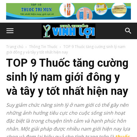
Trang chủ
Thông Tin Thuốc
TOP 9 Thuốc tăng cường sinh lý nam
giới đông y và tây y tốt nhất hiện nay
TOP 9 Thuốc tăng cường
sinh lý nam giới đông y
và tây y tốt nhất hiện nay
Suy giảm chức năng sinh lý ở nam giới có thể gây nên
những ảnh hưởng tiêu cực cho cuộc sống sinh hoạt
đặc biệt là trong chuyện tình cảm và hạnh phúc hôn
nhân. Một giải pháp được nhiều nam giới hiện nay lựa
chọn và đem lại hiệu quả cho tình trạng trên là
thuốc