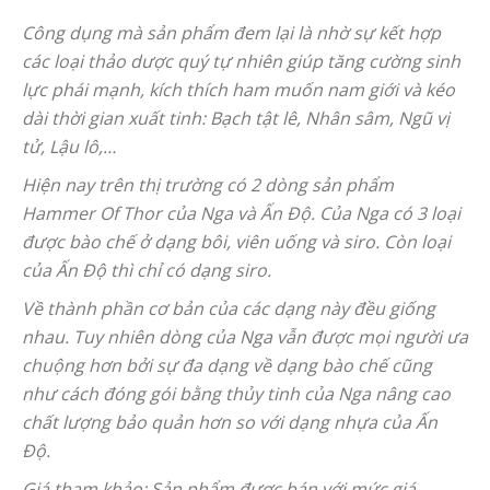
Công dụng mà sản phẩm đem lại là nhờ sự kết hợp
các loại thảo dược quý tự nhiên giúp tăng cường sinh
lực phái mạnh, kích thích ham muốn nam giới và kéo
dài thời gian xuất tinh: Bạch tật lê, Nhân sâm, Ngũ vị
tử, Lậu lô,…
Hiện nay trên thị trường có 2 dòng sản phẩm
Hammer Of Thor của Nga và Ấn Độ. Của Nga có 3 loại
được bào chế ở dạng bôi, viên uống và siro. Còn loại
của Ấn Độ thì chỉ có dạng siro.
Về thành phần cơ bản của các dạng này đều giống
nhau. Tuy nhiên dòng của Nga vẫn được mọi người ưa
chuộng hơn bởi sự đa dạng về dạng bào chế cũng
như cách đóng gói bằng thủy tinh của Nga nâng cao
chất lượng bảo quản hơn so với dạng nhựa của Ấn
Độ.
Giá tham khảo: Sản phẩm được bán với mức giá