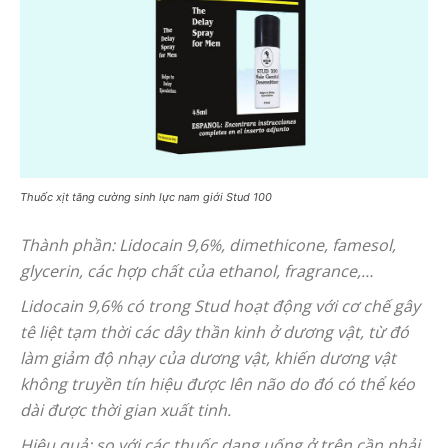
Thuốc xịt tăng cường sinh lực nam giới Stud 100
Thành phần: Lidocain 9,6%, dimethicone, famesol,
glycerin, các hợp chất của ethanol, fragrance,…
Lidocain 9,6% có trong Stud hoạt động với cơ chế gây
tê liệt tạm thời các dây thần kinh ở dương vật, từ đó
làm giảm độ nhạy của dương vật, khiến dương vật
không truyền tín hiệu được lên não do đó có thể kéo
dài được thời gian xuất tinh.
Hiệu quả: so với các thuốc dạng uống ở trên cần phải