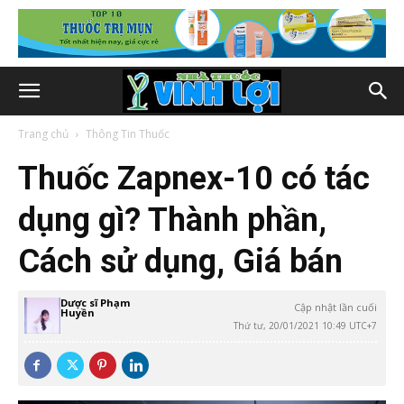
Trang chủ
Thông Tin Thuốc
Thuốc Zapnex-10 có tác
dụng gì? Thành phần,
Cách sử dụng, Giá bán
Dược sĩ Phạm
Cập nhật lần cuối
Huyền
Thứ tư, 20/01/2021 10:49 UTC+7