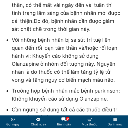
thần, có thể mất vài ngày đến vài tuần thì
tình trạng lâm sàng của bệnh nhân mới được
cải thiện.Do đó, bệnh nhân cần được giám
sát chặt chẽ trong thời gian này.
Với những bệnh nhân bị sa sút trí tuệ liên
quan đến rối loạn tâm thần và/hoặc rối loạn
hành vi: Khuyến cáo không sử dụng
Olanzapine ở nhóm đối tượng này. Nguyên
nhân là do thuốc có thể làm tăng tỷ lệ tử
vong và tăng nguy cơ biến mạch máu não.
Trường hợp bệnh nhân mắc bệnh parkinson:
Không khuyến cáo sử dụng Olanzapine.
Cần ngưng sử dụng tất cả các thuốc điều trị
loạn thần kể cả Olanzapine khi có các dấu
0
Gọi ngay
Chát ngay
Bình luận
Mua thuốc
Danh mục
hiệu của hội chứng an thần kinh ác tính