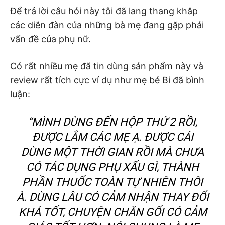
Để trả lời câu hỏi này tôi đã lang thang khắp
các diễn đàn của những bà mẹ đang gặp phải
vấn đề của phụ nữ.
Có rất nhiều mẹ đã tin dùng sản phẩm này và
review rất tích cực ví dụ như mẹ bé Bi đã bình
luận:
“MÌNH DÙNG ĐẾN HỘP THỨ 2 RỒI,
ĐƯỢC LẮM CÁC MẸ Ạ. ĐƯỢC CÁI
DÙNG MỘT THỜI GIAN RỒI MÀ CHƯA
CÓ TÁC DỤNG PHỤ XẤU GÌ, THÀNH
PHẦN THUỐC TOÀN TỰ NHIÊN THÔI
À. DÙNG LÂU CÓ CẢM NHẬN THAY ĐỔI
KHÁ TỐT, CHUYỆN CHĂN GỐI CÓ CẢM