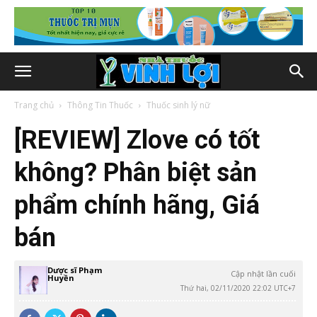
Trang chủ
Thông Tin Thuốc
Thuốc sinh lý nữ
[REVIEW] Zlove có tốt
không? Phân biệt sản
phẩm chính hãng, Giá
bán
Dược sĩ Phạm
Cập nhật lần cuối
Huyền
Thứ hai, 02/11/2020 22:02 UTC+7