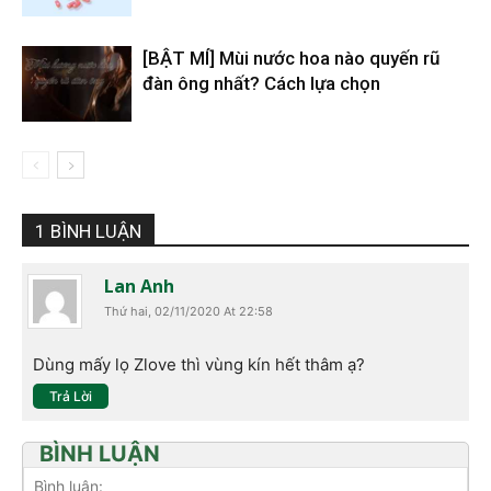
[BẬT MÍ] Mùi nước hoa nào quyến rũ
đàn ông nhất? Cách lựa chọn
1 BÌNH LUẬN
Lan Anh
Thứ hai, 02/11/2020 At 22:58
Dùng mấy lọ Zlove thì vùng kín hết thâm ạ?
Trả Lời
BÌNH LUẬN