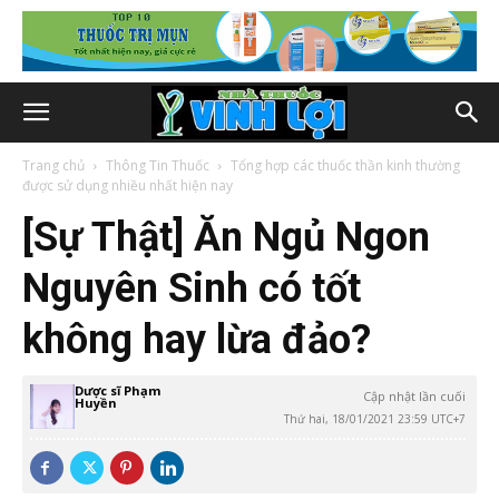
Trang chủ
Thông Tin Thuốc
Tổng hợp các thuốc thần kinh thường
được sử dụng nhiều nhất hiện nay
[Sự Thật] Ăn Ngủ Ngon
Nguyên Sinh có tốt
không hay lừa đảo?
Dược sĩ Phạm
Cập nhật lần cuối
Huyền
Thứ hai, 18/01/2021 23:59 UTC+7