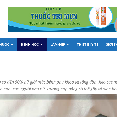
THUỐC
BỆNH HỌC
LÀM ĐẸP
THIẾT BỊ Y TẾ
GIỚI T
Nam có đến 90% nữ giới mắc bệnh phụ khoa và tăng dần theo các
nh hoạt của người phụ nữ, trường hợp nặng có thể gây vô sinh h