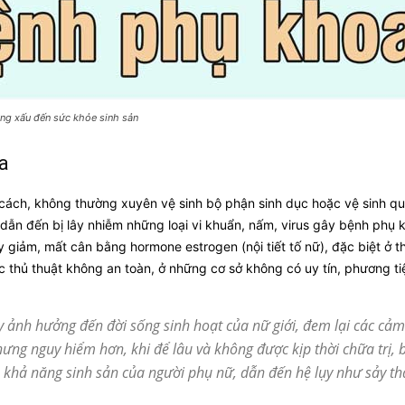
ởng xấu đến sức khỏe sinh sản
a
cách, không thường xuyên vệ sinh bộ phận sinh dục hoặc vệ sinh quá
dẫn đến bị lây nhiễm những loại vi khuẩn, nấm, virus gây bệnh phụ 
giảm, mất cân bằng hormone estrogen (nội tiết tố nữ), đặc biệt ở th
c thủ thuật không an toàn, ở những cơ sở không có uy tín, phương t
ảnh hưởng đến đời sống sinh hoạt của nữ giới, đem lại các cảm 
hưng nguy hiểm hơn, khi để lâu và không được kịp thời chữa trị, 
hả năng sinh sản của người phụ nữ, dẫn đến hệ lụy như sảy thai,