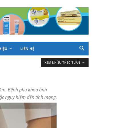
HIỆU
LIÊN HỆ
XEM NHIỀU THEO TUẦN
 năm. Bệnh phụ khoa ảnh
oặc nguy hiểm đến tính mạng.