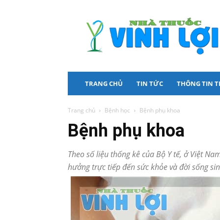
Nhà
Thuốc
Vinh
Lợi
TRANG CHỦ
TIN TỨC
THÔNG TIN 
Trang chủ
Bệnh học
Bệnh phụ khoa
Bệnh phụ khoa
Theo số liệu thống kê của Bộ Y tế, ở Việt 
hưởng trực tiếp đến sức khỏe và đời sống si