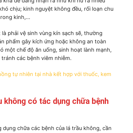
 khá dễ dàng nhận ra như khí hư ra nhiều
hó chịu; kinh nguyệt không đều, rối loạn chu
 rong kinh,…
 là phải vệ sinh vùng kín sạch sẽ, thường
sản phẩm gây kích ứng hoặc không an toàn
có một chế độ ăn uống, sinh hoạt lành mạnh,
 tránh các bệnh viêm nhiễm.
ồng tự nhiên tại nhà kết hợp với thuốc, kem
ầu không có tác dụng chữa bệnh
g dụng chữa các bệnh của lá trầu không, cần