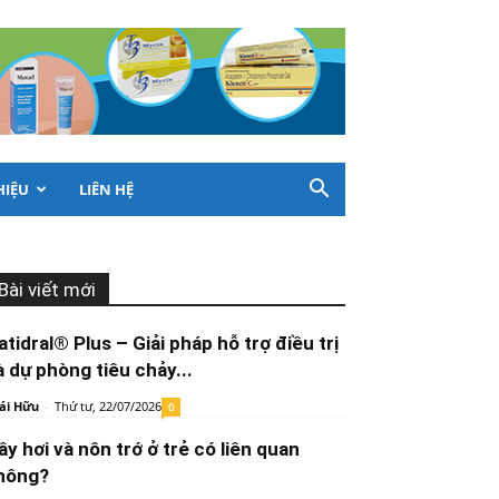
HIỆU
LIÊN HỆ
Bài viết mới
atidral® Plus – Giải pháp hỗ trợ điều trị
à dự phòng tiêu chảy...
ái Hữu
-
Thứ tư, 22/07/2026
0
ầy hơi và nôn trớ ở trẻ có liên quan
hông?