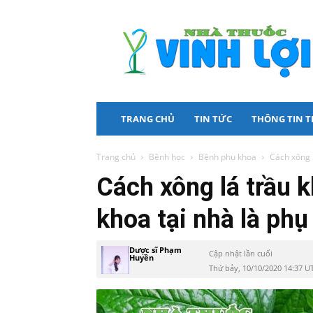
Nhà
Thuốc
Vinh
Lợi
TRANG CHỦ
TIN TỨC
THÔNG TIN 
Trang chủ
Bệnh học
Bệnh phụ khoa
Cách xông l
Cách xông lá trầu 
khoa tại nhà là phụ
Dược sĩ Phạm
Cập nhật lần cuối
Huyền
Thứ bảy, 10/10/2020 14:37 U