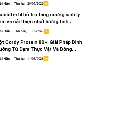
ái Hữu
-
Thứ hai, 20/07/2026
0
ombifertil hỗ trợ tăng cường sinh lý
am và cải thiện chất lượng tinh...
ái Hữu
-
Thứ sáu, 15/05/2026
0
ột Cordy Protein 80+: Giải Pháp Dinh
ưỡng Từ Đạm Thực Vật Và Đông...
ái Hữu
-
Thứ hai, 11/05/2026
0