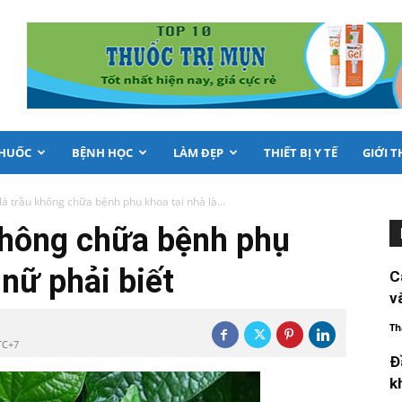
THUỐC
BỆNH HỌC
LÀM ĐẸP
THIẾT BỊ Y TẾ
GIỚI T
á trầu không chữa bệnh phụ khoa tại nhà là...
không chữa bệnh phụ
 nữ phải biết
C
v
Th
TC+7
Đ
k