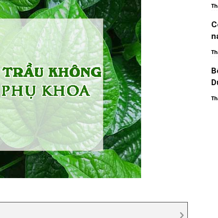
Th
C
n
Th
B
D
Th