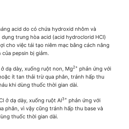
áng acid do có chứa hydroxid nhôm và
dụng trung hòa acid (acid hydroclorid HCl)
 lợi cho việc tái tạo niêm mạc bằng cách nâng
h của pepsin bị giảm.
2+
ở dạ dày, xuống ruột non, Mg
phản ứng với
ặc ít tan thải trừ qua phân, tránh hấp thu
áu khi dùng thuốc thời gian dài.
3+
l ở dạ dày, xuống ruột Al
phản ứng với
ua phân, vì vậy cũng tránh hấp thu base và
ùng thuốc thời gian dài.