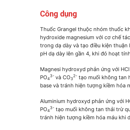
Công dụng
Thuốc Grangel thuộc nhóm thuốc kh
hydroxide magnesium với cơ chế tác 
trong dạ dày và tạo điều kiện thuận
pH dạ dày lên gần 4, khi đó hoạt tín
Magnesi hydroxyd phản ứng với HCl 
3-
2-
PO
và CO
tạo muối không tan ho
4
3
base và tránh hiện tượng kiềm hóa m
Aluminium hydroxyd phản ứng với HC
3-
PO
tạo muối không tan thải trừ q
4
tránh hiện tượng kiềm hóa máu khi d