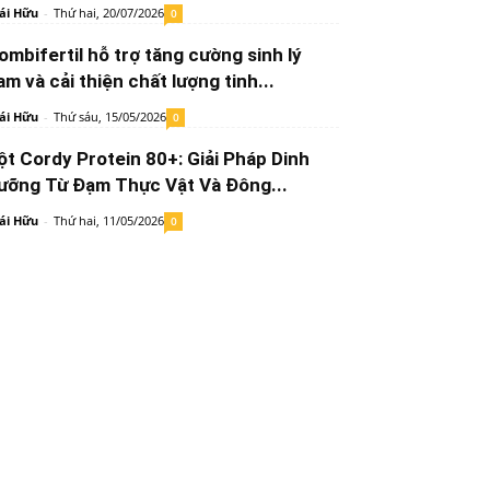
ái Hữu
-
Thứ hai, 20/07/2026
0
ombifertil hỗ trợ tăng cường sinh lý
am và cải thiện chất lượng tinh...
ái Hữu
-
Thứ sáu, 15/05/2026
0
ột Cordy Protein 80+: Giải Pháp Dinh
ưỡng Từ Đạm Thực Vật Và Đông...
ái Hữu
-
Thứ hai, 11/05/2026
0