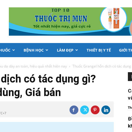
THUỐC
BỆNH HỌC
LÀM ĐẸP
THIẾT BỊ Y TẾ
GIỚI T
u dạ dày an toàn, hiệu quả nhất hiện nay
Thuốc Grangel hỗn dịch có tác dụng 
dịch có tác dụng gì?
dùng, Giá bán
C
v
Th
TC+7
Đ
k