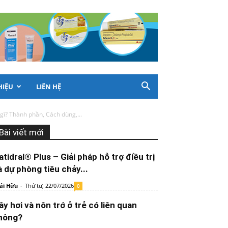
HIỆU
LIÊN HỆ
gì? Thành phần, Cách dùng,...
Bài viết mới
atidral® Plus – Giải pháp hỗ trợ điều trị
à dự phòng tiêu chảy...
ái Hữu
-
Thứ tư, 22/07/2026
0
ầy hơi và nôn trớ ở trẻ có liên quan
hông?