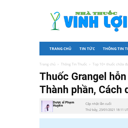
Nhà
Thuốc
Vinh
Lợi
TRANG CHỦ
TIN TỨC
THÔNG TIN 
Trang chủ
Thông Tin Thuốc
Top 10+ thuốc chữa đa
Thuốc Grangel hỗn 
Thành phần, Cách 
Dược sĩ Phạm
Cập nhật lần cuối
Huyền
Thứ bảy, 23/01/2021 18:11 U