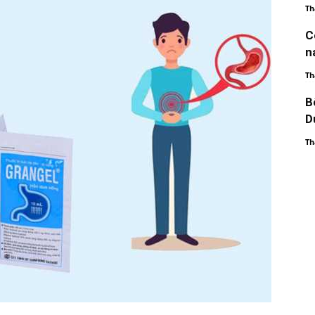
Th
C
n
Th
B
D
Th