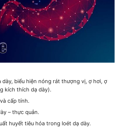
ạ dày, biểu hiện nóng rát thượng vị, ợ hơi, ợ
g kích thích dạ dày).
và cấp tính.
dày – thực quản.
ất huyết tiêu hóa trong loét dạ dày.