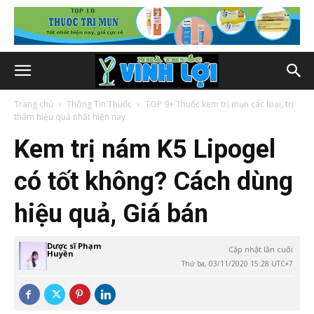
Trang chủ
Thông Tin Thuốc
TOP 9+ Thuốc kem trị mụn các loại, trị
thâm hiệu quả nhất hiện nay
Kem trị nám K5 Lipogel
có tốt không? Cách dùng
hiệu quả, Giá bán
Dược sĩ Phạm
Cập nhật lần cuối
Huyền
Thứ ba, 03/11/2020 15:28 UTC+7