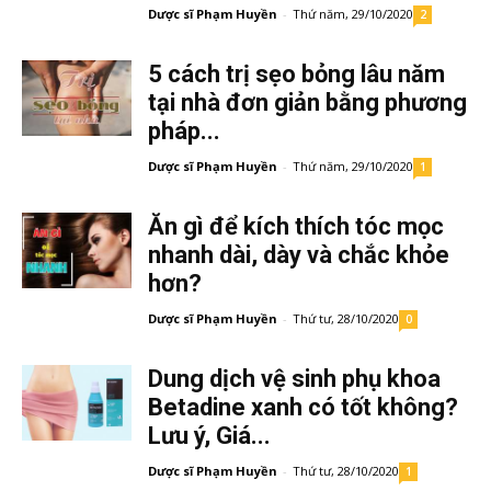
Dược sĩ Phạm Huyền
-
Thứ năm, 29/10/2020
2
5 cách trị sẹo bỏng lâu năm
tại nhà đơn giản bằng phương
pháp...
Dược sĩ Phạm Huyền
-
Thứ năm, 29/10/2020
1
Ăn gì để kích thích tóc mọc
nhanh dài, dày và chắc khỏe
hơn?
Dược sĩ Phạm Huyền
-
Thứ tư, 28/10/2020
0
Dung dịch vệ sinh phụ khoa
Betadine xanh có tốt không?
Lưu ý, Giá...
Dược sĩ Phạm Huyền
-
Thứ tư, 28/10/2020
1