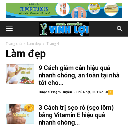
Trang chủ
Làm đẹp
Trang 4
Làm đẹp
9 Cách giảm cân hiệu quả
nhanh chóng, an toàn tại nhà
tốt cho...
Dược sĩ Phạm Huyền
-
Chủ Nhật, 01/11/2020
1
3 Cách trị sẹo rỗ (sẹo lõm)
bằng Vitamin E hiệu quả
nhanh chóng...