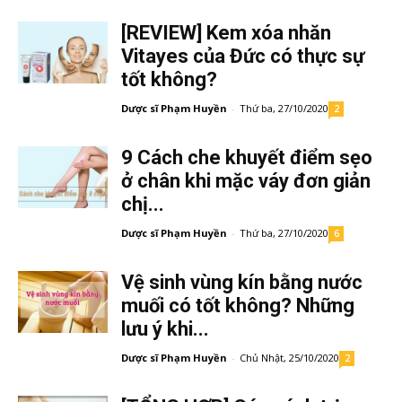
[REVIEW] Kem xóa nhăn
Vitayes của Đức có thực sự
tốt không?
Dược sĩ Phạm Huyền
-
Thứ ba, 27/10/2020
2
9 Cách che khuyết điểm sẹo
ở chân khi mặc váy đơn giản
chị...
Dược sĩ Phạm Huyền
-
Thứ ba, 27/10/2020
6
Vệ sinh vùng kín bằng nước
muối có tốt không? Những
lưu ý khi...
Dược sĩ Phạm Huyền
-
Chủ Nhật, 25/10/2020
2