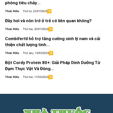
phòng tiêu chảy...
Thái Hữu
-
Thứ tư, 22/07/2026
0
Đầy hơi và nôn trớ ở trẻ có liên quan không?
Thái Hữu
-
Thứ hai, 20/07/2026
0
Combifertil hỗ trợ tăng cường sinh lý nam và cải
thiện chất lượng tinh...
Thái Hữu
-
Thứ sáu, 15/05/2026
0
Bột Cordy Protein 80+: Giải Pháp Dinh Dưỡng Từ
Đạm Thực Vật Và Đông...
Thái Hữu
-
Thứ hai, 11/05/2026
0