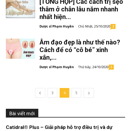
[TỔNG HỢP] Các cách trị sẹo
thâm ở chân lâu năm nhanh
nhất hiện...
Dược sĩ Phạm Huyền
-
Chủ Nhật, 25/10/2020
2
Âm đạo đẹp là như thế nào?
Cách để có “cô bé” xinh
xắn,...
Dược sĩ Phạm Huyền
-
Thứ bảy, 24/10/2020
3
3
4
5
Bài viết mới
Catidral® Plus – Giải pháp hỗ trợ điều trị và dự