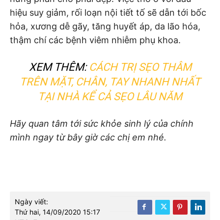
hiệu suy giảm, rối loạn nội tiết tố sẽ dẫn tới bốc
hỏa, xương dễ gãy, tăng huyết áp, da lão hóa,
thậm chí các bệnh viêm nhiễm phụ khoa.
XEM THÊM:
CÁCH TRỊ SẸO THÂM
TRÊN MẶT, CHÂN, TAY NHANH NHẤT
TẠI NHÀ KỂ CẢ SẸO LÂU NĂM
Hãy quan tâm tới sức khỏe sinh lý của chính
mình ngay từ bây giờ các chị em nhé.
Ngày viết:
Thứ hai, 14/09/2020 15:17