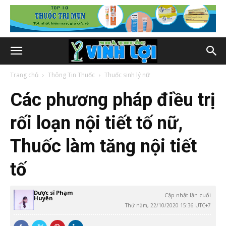
Trang chủ
Thông Tin Thuốc
Thuốc sinh lý nữ
Các phương pháp điều trị
rối loạn nội tiết tố nữ,
Thuốc làm tăng nội tiết
tố
Dược sĩ Phạm
Cập nhật lần cuối
Huyền
Thứ năm, 22/10/2020 15:36 UTC+7