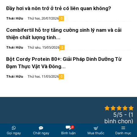
Đầy hơi và nôn trớ ở trẻ có liên quan không?
Thái Hữu
-
Thứ hai, 20/07/2026
0
Combifertil hỗ trợ tăng cường sinh lý nam và cải
thiện chất lượng tinh...
Thái Hữu
-
Thứ sáu, 15/05/2026
0
Bột Cordy Protein 80+: Giải Pháp Dinh Dưỡng Từ
Đạm Thực Vật Và Đông...
Thái Hữu
-
Thứ hai, 11/05/2026
0
5/5 - (1
bình chọn)
0
Gọi ngay
Chát ngay
Bình luận
Mua thuốc
Danh mục