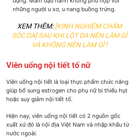
dụng. Mầm đậu nành không phù hợp với
những người u xơ, u nang buồng trứng.
XEM THÊM:
[KINH NGHIỆM CHĂM
SÓC DA] SAU KHI LỘT DA NÊN LÀM GÌ
VÀ KHÔNG NÊN LÀM GÌ?
Viên uống nội tiết tố nữ
Viên uống nội tiết là loại thực phẩm chức năng
giúp bổ sung estrogen cho phụ nữ bị thiếu hụt
hoặc suy giảm nội tiết tố.
Hiện nay, viên uống nội tiết có 2 nguồn gốc
xuất xứ đó là nội địa Việt Nam và nhập khẩu từ
nước ngoài.