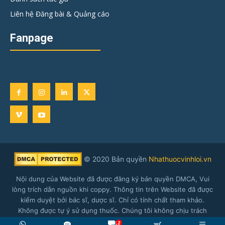
Liên hệ Đăng bài & Quảng cáo
Fanpage
© 2020 Bản quyền
Nhathuocvinhloi.vn
Nội dung của Website đã được đăng ký bản quyền DMCA, Vui
lòng trích dẫn nguồn khi coppy. Thông tin trên Website đã được
kiểm duyệt bởi bác sĩ, dược sĩ. Chỉ có tính chất tham khảo.
Không được tự ý sử dụng thuốc. Chúng tôi không chịu trách
nhiệm về nội dung được đăng tải.
2