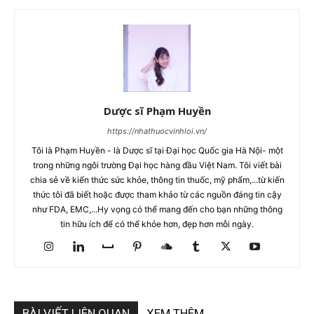
Dược sĩ Phạm Huyền
https://nhathuocvinhloi.vn/
Tôi là Phạm Huyền - là Dược sĩ tại Đại học Quốc gia Hà Nội- một
trong những ngôi trường Đại học hàng đầu Việt Nam. Tôi viết bài
chia sẻ về kiến thức sức khỏe, thông tin thuốc, mỹ phẩm,...từ kiến
thức tôi đã biết hoặc được tham khảo từ các nguồn đáng tin cậy
như FDA, EMC,...Hy vọng có thể mang đến cho bạn những thông
tin hữu ích để có thể khỏe hơn, đẹp hơn mỗi ngày.
BÀI VIẾT LIÊN QUAN
XEM THÊM