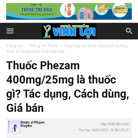
Trang chủ
Thông Tin Thuốc
Tổng hợp các thuốc thần kinh thường
được sử dụng nhiều nhất hiện nay
Thuốc Phezam
400mg/25mg là thuốc
gì? Tác dụng, Cách dùng,
Giá bán
Dược sĩ Phạm
Cập nhật lần cuối
Huyền
Thứ hai, 18/01/2021 16:58 UTC+7