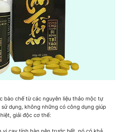
ợc bào chế từ các nguyên liệu thảo mộc tự
i sử dụng, không những có công dụng giúp
hiệt, giải độc cơ thể:
n vị cay tính hàn nên trước hết, nó có khả