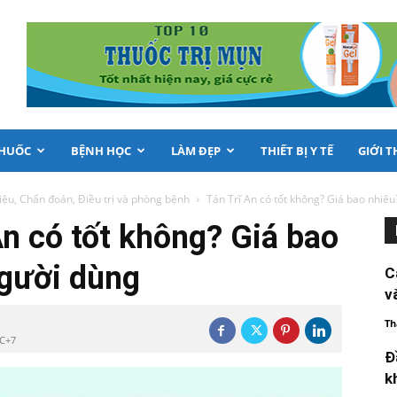
THUỐC
BỆNH HỌC
LÀM ĐẸP
THIẾT BỊ Y TẾ
GIỚI T
iệu, Chẩn đoán, Điều trị và phòng bệnh
Tán Trĩ An có tốt không? Giá bao nhiêu?
An có tốt không? Giá bao
người dùng
C
v
Th
TC+7
Đ
k