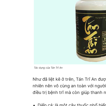
Tác dụng của Tán Trĩ An
Như đã liệt kê ở trên, Tán Trĩ An đư
nhiên nên vô cùng an toàn với ngườ
điều trị bệnh trĩ mà còn giúp thanh n
Diếp cá: là một cây thuốc phổ biế