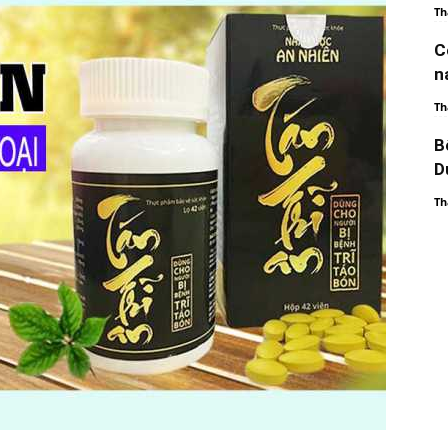
Th
C
n
Th
B
D
Th