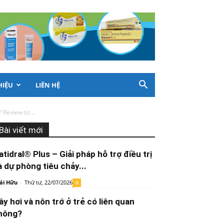
HIỆU
LIÊN HỆ
 Review từ...
Bài viết mới
atidral® Plus – Giải pháp hỗ trợ điều trị
à dự phòng tiêu chảy...
ái Hữu
-
Thứ tư, 22/07/2026
0
ầy hơi và nôn trớ ở trẻ có liên quan
hông?