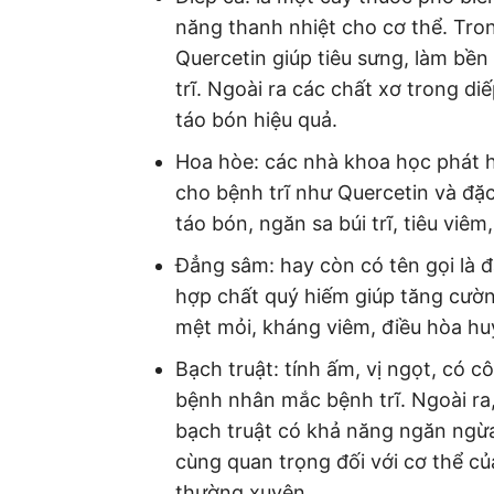
năng thanh nhiệt cho cơ thể. Tron
Quercetin giúp tiêu sưng, làm bền
trĩ. Ngoài ra các chất xơ trong di
táo bón hiệu quả.
Hoa hòe: các nhà khoa học phát h
cho bệnh trĩ như Quercetin và đặc
táo bón, ngăn sa búi trĩ, tiêu viê
Đẳng sâm: hay còn có tên gọi là 
hợp chất quý hiếm giúp tăng cườ
mệt mỏi, kháng viêm, điều hòa h
Bạch truật: tính ấm, vị ngọt, có c
bệnh nhân mắc bệnh trĩ. Ngoài ra
bạch truật có khả năng ngăn ngừa
cùng quan trọng đối với cơ thể c
thường xuyên.