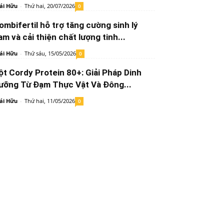
ái Hữu
-
Thứ hai, 20/07/2026
0
ombifertil hỗ trợ tăng cường sinh lý
am và cải thiện chất lượng tinh...
ái Hữu
-
Thứ sáu, 15/05/2026
0
ột Cordy Protein 80+: Giải Pháp Dinh
ưỡng Từ Đạm Thực Vật Và Đông...
ái Hữu
-
Thứ hai, 11/05/2026
0