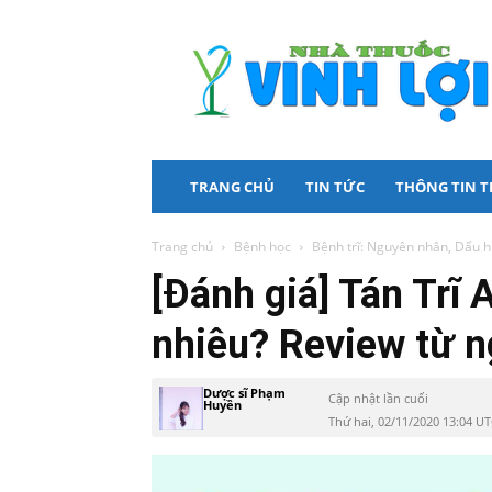
Nhà
Thuốc
Vinh
Lợi
TRANG CHỦ
TIN TỨC
THÔNG TIN 
Trang chủ
Bệnh học
Bệnh trĩ: Nguyên nhân, Dấu h
[Đánh giá] Tán Trĩ 
nhiêu? Review từ 
Dược sĩ Phạm
Cập nhật lần cuối
Huyền
Thứ hai, 02/11/2020 13:04 U