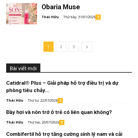
Obaria Muse
Thái Hữu
-
Thứ bảy, 31/01/2026
0
1
2
3
Bài viết mới
Catidral® Plus – Giải pháp hỗ trợ điều trị và dự
phòng tiêu chảy...
Thái Hữu
-
Thứ tư, 22/07/2026
0
Đầy hơi và nôn trớ ở trẻ có liên quan không?
Thái Hữu
-
Thứ hai, 20/07/2026
0
Combifertil hỗ trợ tăng cường sinh lý nam và cải