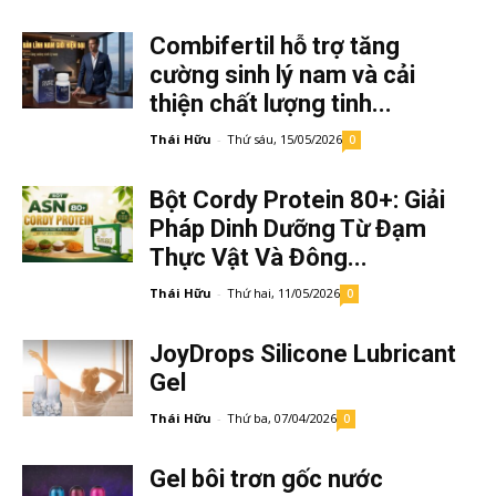
Combifertil hỗ trợ tăng
cường sinh lý nam và cải
thiện chất lượng tinh...
Thái Hữu
-
Thứ sáu, 15/05/2026
0
Bột Cordy Protein 80+: Giải
Pháp Dinh Dưỡng Từ Đạm
Thực Vật Và Đông...
Thái Hữu
-
Thứ hai, 11/05/2026
0
JoyDrops Silicone Lubricant
Gel
Thái Hữu
-
Thứ ba, 07/04/2026
0
Gel bôi trơn gốc nước