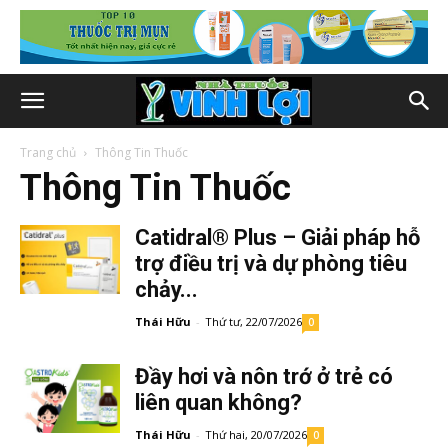
Trang chủ
Thông Tin Thuốc
Thông Tin Thuốc
Catidral® Plus – Giải pháp hỗ
trợ điều trị và dự phòng tiêu
chảy...
Thái Hữu
-
Thứ tư, 22/07/2026
0
Đầy hơi và nôn trớ ở trẻ có
liên quan không?
Thái Hữu
-
Thứ hai, 20/07/2026
0