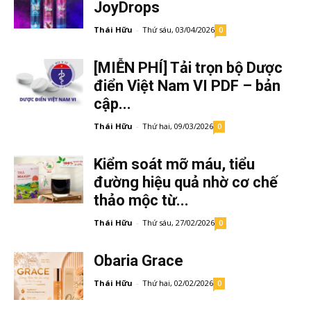
JoyDrops
Thái Hữu
-
Thứ sáu, 03/04/2026
0
[MIỄN PHÍ] Tải trọn bộ Dược
điển Việt Nam VI PDF – bản
cập...
Thái Hữu
-
Thứ hai, 09/03/2026
0
Kiểm soát mỡ máu, tiểu
đường hiệu quả nhờ cơ chế
thảo mộc từ...
Thái Hữu
-
Thứ sáu, 27/02/2026
0
Obaria Grace
Thái Hữu
-
Thứ hai, 02/02/2026
0