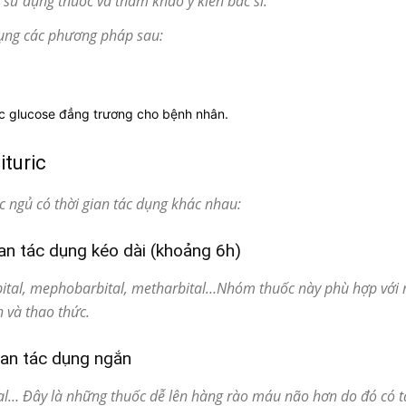
 sử dụng thuốc và tham khảo ý kiến bác sĩ.
dụng các phương pháp sau:
c glucose đẳng trương cho bệnh nhân.
ituric
c ngủ có thời gian tác dụng khác nhau:
an tác dụng kéo dài (khoảng 6h)
bital, mephobarbital, metharbital…Nhóm thuốc này phù hợp với 
h và thao thức.
ian tác dụng ngắn
tal… Đây là những thuốc dễ lên hàng rào máu não hơn do đó có 