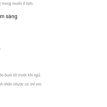
ng mong muốn ít hơn.
âm sàng
g
o buổi tối trước khi ngủ.
h nhân nhược cơ, trẻ em.