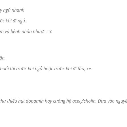
ây ngủ nhanh
ớc khi đi ngủ.
 em và bệnh nhân nhược cơ.
ần.
uổi tối trước khi ngủ hoặc trước khi đi tàu, xe.
như thiếu hụt dopamin hay cường hệ acetylcholin. Dựa vào nguy