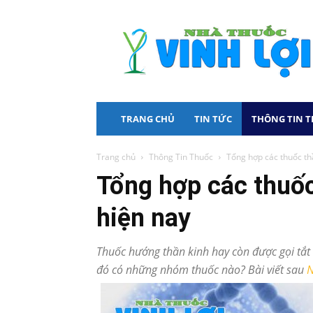
Nhà
Thuốc
Vinh
Lợi
TRANG CHỦ
TIN TỨC
THÔNG TIN 
Trang chủ
Thông Tin Thuốc
Tổng hợp các thuốc th
Tổng hợp các thuốc
hiện nay
Thuốc hướng thần kinh hay còn được gọi tắt
đó có những nhóm thuốc nào? Bài viết sau
N