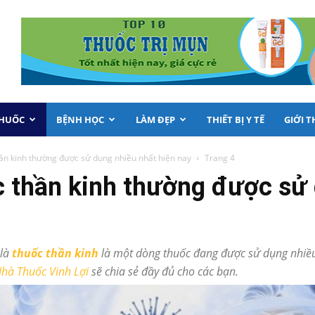
THUỐC
BỆNH HỌC
LÀM ĐẸP
THIẾT BỊ Y TẾ
GIỚI T
ần kinh thường được sử dụng nhiều nhất hiện nay
Trang 4
 thần kinh thường được sử 
 là
thuốc thần kinh
là một dòng thuốc đang được sử dụng nhiều 
hà Thuốc Vinh Lợi
sẽ chia sẻ đầy đủ cho các bạn.