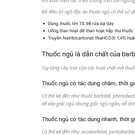
Khi xuất hiện các triệu chứng trên cần ngưng
Để điều trị ngộ độc do thuốc ngủ có thể sử 
Dùng thuốc tím 1% để rửa dạ dày
Uống than hoạt để than hoạt hấp thu thuốc
Truyền Natribicarbonat (NaHCO3) 1,4% hoặ
Thuốc ngủ là dẫn chất của barb
Tùy từng cấu trúc của các hoạt chất mà thuố
Thuốc ngủ có tác dụng chậm, thời gi
Có thể kể đến như thuốc barbital, phenobar
dễ vào giấc ngủ nhưng giấc ngủ ngắn, dễ tỉn
Thuốc ngủ có tác dụng nhanh, thời g
Có thể kể đến như secobarbital, pentobarbi