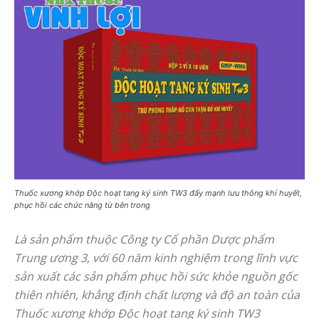
Thuốc xương khớp Độc hoạt tang ký sinh TW3 đẩy mạnh lưu thông khí huyết,
phục hồi các chức năng từ bên trong
Là sản phẩm thuộc Công ty Cổ phần Dược phẩm
Trung ương 3, với 60 năm kinh nghiệm trong lĩnh vực
sản xuất các sản phẩm phục hồi sức khỏe nguồn gốc
thiên nhiên, khẳng định chất lượng và độ an toàn của
Thuốc xương khớp Độc hoạt tang ký sinh TW3