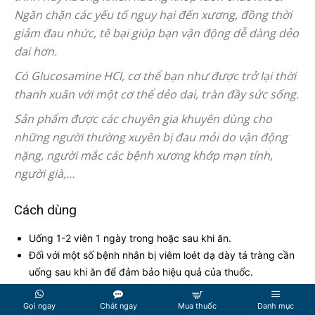
Ngăn chặn các yếu tố nguy hại đến xương, đồng thời
giảm đau nhức, tê bại giúp bạn vận động dễ dàng dẻo
dai hơn.
Có Glucosamine HCl, cơ thể bạn như được trở lại thời
thanh xuân với một cơ thể dẻo dai, tràn đầy sức sống.
Sản phẩm được các chuyên gia khuyên dùng cho
những người thường xuyên bị đau mỏi do vận động
nặng, người mắc các bệnh xương khớp mạn tính,
người già,…
Cách dùng
Uống 1-2 viên 1 ngày trong hoặc sau khi ăn.
Đối với một số bệnh nhân bị viêm loét dạ dày tá tràng cần
uống sau khi ăn để đảm bảo hiệu quả của thuốc.
Mặc dù là sản phẩm Tây y tuy nhiên các tác dụng phụ
Gọi ngay
Chát ngay
Mua thuốc
Danh mục