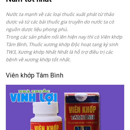
Nước ta mạnh về các loại thuốc xuất phát từ thảo
dược và từ các bài thuốc gia truyền do nước ta có
nguồn dược liệu phong phú.
Trong các sản phẩm nổi lên hiện nay thì có Viên khớp
Tâm Bình, Thuốc xương khớp Độc hoạt tang ký sinh
TW3, Xương khớp Nhất Nhất là hỗ trợ điều trị các
bệnh về xương khớp tốt nhất.
Viên khớp Tâm Bình