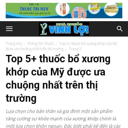
Trang chủ
Thông Tin Thuốc
Top 5+ thuốc bổ xương khớp của Mỹ
được ưa chuộng nhất trên thị trường
Trang 2
Top 5+ thuốc bổ xương
khớp của Mỹ được ưa
chuộng nhất trên thị
trường
Lựa chọn cho bản thân và gia đình một sản phẩm
tăng cường sự khỏe mạnh của xương khớp chính là
một lựa chọn khôn ngoan. Đặc biệt phải kể đến là các