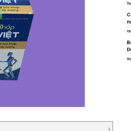
Th
C
n
Th
B
D
Th