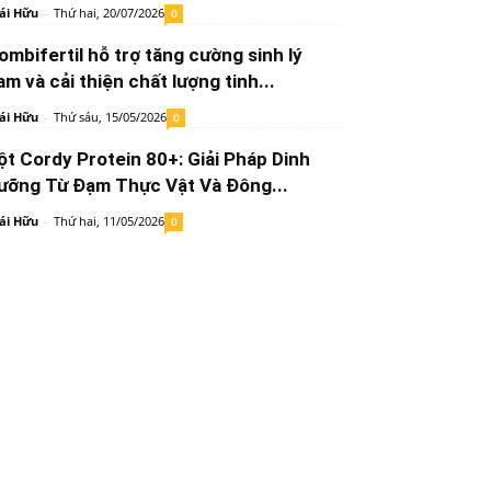
ái Hữu
-
Thứ hai, 20/07/2026
0
ombifertil hỗ trợ tăng cường sinh lý
am và cải thiện chất lượng tinh...
ái Hữu
-
Thứ sáu, 15/05/2026
0
ột Cordy Protein 80+: Giải Pháp Dinh
ưỡng Từ Đạm Thực Vật Và Đông...
ái Hữu
-
Thứ hai, 11/05/2026
0