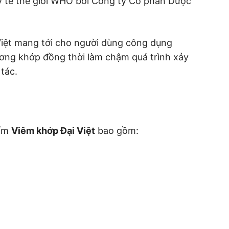
y tế thế giới WHO bởi Công ty Cổ phần Dược
iệt mang tới cho người dùng công dụng
ương khớp đồng thời làm chậm quá trình xảy
 tác.
hẩm
Viêm khớp Đại Việt
bao gồm: