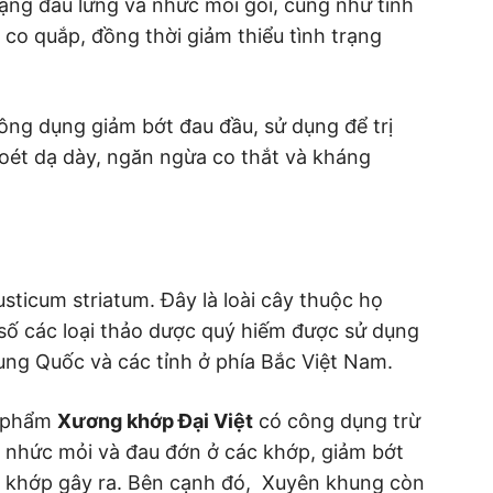
ạng đau lưng và nhức mỏi gối, cũng như tình
 co quắp, đồng thời giảm thiểu tình trạng
ông dụng giảm bớt đau đầu, sử dụng để trị
loét dạ dày, ngăn ngừa co thắt và kháng
ticum striatum. Đây là loài cây thuộc họ
 số các loại thảo dược quý hiếm được sử dụng
ung Quốc và các tỉnh ở phía Bắc Việt Nam.
n phẩm
Xương khớp Đại Việt
có công dụng trừ
g nhức mỏi và đau đớn ở các khớp, giảm bớt
p khớp gây ra. Bên cạnh đó, Xuyên khung còn