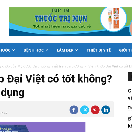
THUỐC
BỆNH HỌC
LÀM ĐẸP
THIẾT BỊ Y TẾ
GIỚI T
 khớp của Mỹ được ưa chuộng nhất trên thị trường
Viên Khớp Đại Việt có tốt k
 Đại Việt có tốt không?
 dụng
C
v
Th
UTC+7
Đ
k