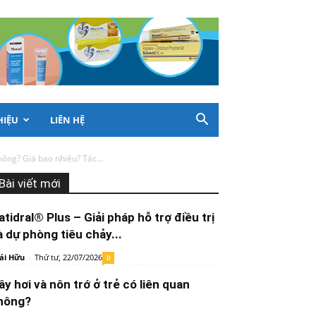
HIỆU
LIÊN HỆ
hông? Giá bao nhiêu? Tác...
Bài viết mới
atidral® Plus – Giải pháp hỗ trợ điều trị
à dự phòng tiêu chảy...
ái Hữu
-
Thứ tư, 22/07/2026
0
ầy hơi và nôn trớ ở trẻ có liên quan
hông?