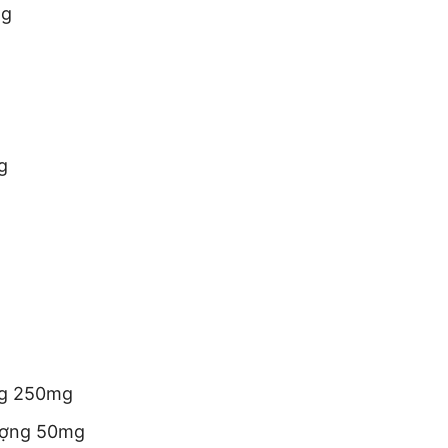
mg
g
ng 250mg
ượng 50mg