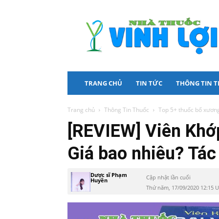
Nhà
Thuốc
Vinh
Lợi
TRANG CHỦ
TIN TỨC
THÔNG TIN 
Trang chủ
Thông Tin Thuốc
Top 5+ thuốc bổ xương
[REVIEW] Viên Khớp
Giá bao nhiêu? Tác
Dược sĩ Phạm
Cập nhật lần cuối
Huyền
Thứ năm, 17/09/2020 12:15 