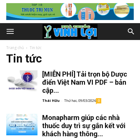
Trang chủ
Tin tức
Tin tức
[MIỄN PHÍ] Tải trọn bộ Dược
điển Việt Nam VI PDF – bản
cập...
Thái Hữu
-
Thứ hai, 09/03/2026
0
Monapharm giúp các nhà
thuốc duy trì sự gắn kết với
khách hàng thông...