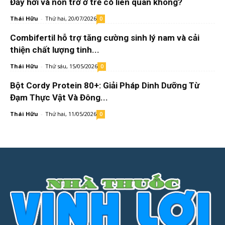
Đầy hơi và nôn trớ ở trẻ có liên quan không?
Thái Hữu
-
Thứ hai, 20/07/2026
0
Combifertil hỗ trợ tăng cường sinh lý nam và cải
thiện chất lượng tinh...
Thái Hữu
-
Thứ sáu, 15/05/2026
0
Bột Cordy Protein 80+: Giải Pháp Dinh Dưỡng Từ
Đạm Thực Vật Và Đông...
Thái Hữu
-
Thứ hai, 11/05/2026
0