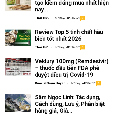
tạo kiềm đáng mua nhất hiện
nay...
Thái Hữu
-
Thứ bảy, 28/03/2026
0
Review Top 5 tinh chất hàu
biển tốt nhất 2026
Thái Hữu
-
Thứ bảy, 28/03/2026
0
Veklury 100mg (Remdesivir)
– thuốc đầu tiên FDA phê
duyệt điều trị Covid-19
Dược sĩ Phạm Huyền
-
Thứ bảy, 24/10/2020
1
Sâm Ngọc Linh: Tác dụng,
Cách dùng, Lưu ý, Phân biệt
hàng giả, Giá...