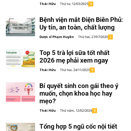
Thái Hữu
-
Thứ tư, 12/03/2025
0
Bệnh viện mắt Điện Biên Phủ:
Uy tín, an toàn, chất lượng
Dược sĩ Phạm Huyền
-
Thứ hai, 27/07/2020
1
Top 5 trà lợi sữa tốt nhất
2026 mẹ phải xem ngay
Thái Hữu
-
Thứ hai, 24/11/2025
0
Bí quyết sinh con gái theo ý
muốn, chọn khoa học hay
mẹo?
Thái Hữu
-
Thứ năm, 12/02/2026
0
Tổng hợp 5 ngũ cốc nội tiết