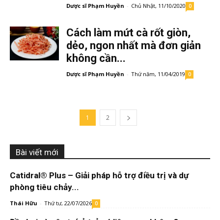
Dược sĩ Phạm Huyền
-
Chủ Nhật, 11/10/2020
0
Cách làm mứt cà rốt giòn,
dẻo, ngon nhất mà đơn giản
không cần...
Dược sĩ Phạm Huyền
-
Thứ năm, 11/04/2019
0
1
2
Bài viết mới
Catidral® Plus – Giải pháp hỗ trợ điều trị và dự
phòng tiêu chảy...
Thái Hữu
-
Thứ tư, 22/07/2026
0