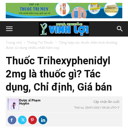
Trang chủ
Thông Tin Thuốc
Tổng hợp các thuốc thần kinh thường
được sử dụng nhiều nhất hiện nay
Thuốc Trihexyphenidyl
2mg là thuốc gì? Tác
dụng, Chỉ định, Giá bán
Dược sĩ Phạm
Cập nhật lần cuối
Huyền
Thứ tư, 20/01/2021 09:26 UTC+7