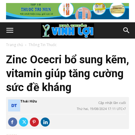
Trang chủ
Thông Tin Thuốc
Zinc Ocecri bổ sung kẽm,
vitamin giúp tăng cường
sức đề kháng
Thái Hữu
Cập nhật lần cuối
Thứ hai, 19/08/2024 17:11 UTC+7