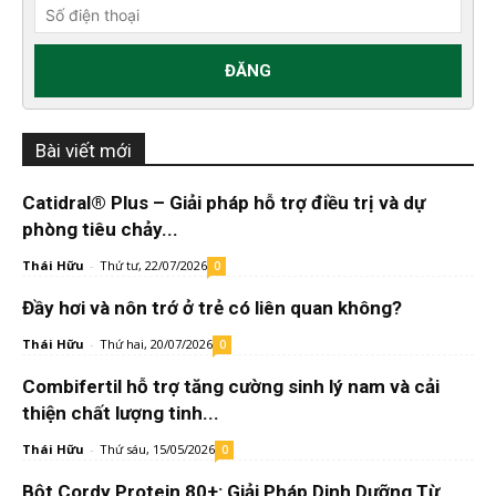
Bài viết mới
Catidral® Plus – Giải pháp hỗ trợ điều trị và dự
phòng tiêu chảy...
Thái Hữu
-
Thứ tư, 22/07/2026
0
Đầy hơi và nôn trớ ở trẻ có liên quan không?
Thái Hữu
-
Thứ hai, 20/07/2026
0
Combifertil hỗ trợ tăng cường sinh lý nam và cải
thiện chất lượng tinh...
Thái Hữu
-
Thứ sáu, 15/05/2026
0
Bột Cordy Protein 80+: Giải Pháp Dinh Dưỡng Từ