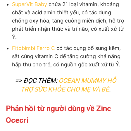
SuperVit Baby
chứa 21 loại vitamin, khoáng
chất và acid amin thiết yếu, có tác dụng
chống oxy hóa, tăng cường miễn dịch, hỗ trợ
phát triển nhận thức và trí não, có xuất xứ từ
Ý.
Fitobimbi Ferro C
có tác dụng bổ sung kẽm,
sắt cùng vitamin C để tăng cường khả năng
hấp thu cho trẻ, có nguồn gốc xuất xứ từ Ý.
=> ĐỌC THÊM:
OCEAN MUMMY HỖ
TRỢ SỨC KHỎE CHO MẸ VÀ BÉ
.
Phản hồi từ người dùng về Zinc
Ocecri