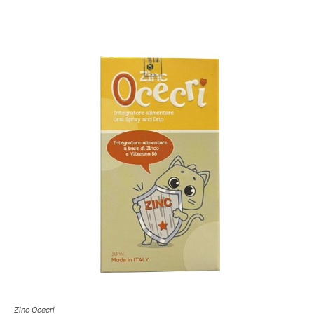
Zinc Ocecri