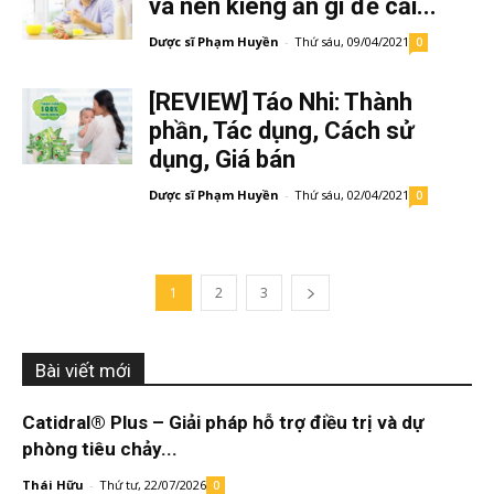
và nên kiêng ăn gì để cải...
Dược sĩ Phạm Huyền
-
Thứ sáu, 09/04/2021
0
[REVIEW] Táo Nhi: Thành
phần, Tác dụng, Cách sử
dụng, Giá bán
Dược sĩ Phạm Huyền
-
Thứ sáu, 02/04/2021
0
1
2
3
Bài viết mới
Catidral® Plus – Giải pháp hỗ trợ điều trị và dự
phòng tiêu chảy...
Thái Hữu
-
Thứ tư, 22/07/2026
0