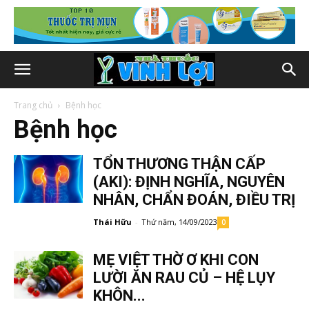
Trang chủ
Bệnh học
Bệnh học
TỔN THƯƠNG THẬN CẤP
(AKI): ĐỊNH NGHĨA, NGUYÊN
NHÂN, CHẨN ĐOÁN, ĐIỀU TRỊ
Thái Hữu
-
Thứ năm, 14/09/2023
0
MẸ VIỆT THỜ Ơ KHI CON
LƯỜI ĂN RAU CỦ – HỆ LỤY
KHÔN...