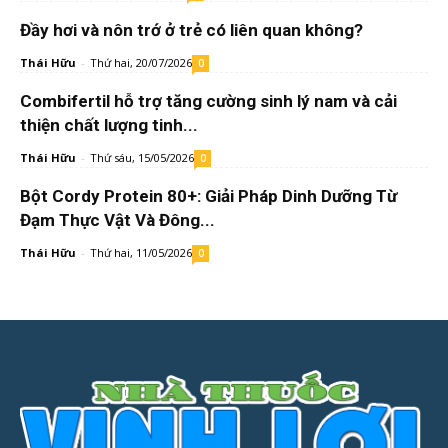
Đầy hơi và nôn trớ ở trẻ có liên quan không?
Thái Hữu
-
Thứ hai, 20/07/2026
0
Combifertil hỗ trợ tăng cường sinh lý nam và cải
thiện chất lượng tinh...
Thái Hữu
-
Thứ sáu, 15/05/2026
0
Bột Cordy Protein 80+: Giải Pháp Dinh Dưỡng Từ
Đạm Thực Vật Và Đông...
Thái Hữu
-
Thứ hai, 11/05/2026
0