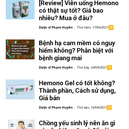
[Review] Viên uống Hemono
có thật sự tốt? Giá bao
nhiêu? Mua ở đâu?
Dược sĩ Phạm Huyền
-
Thứ năm, 17/06/2021
0
Bệnh hạ cam mềm có nguy
hiểm không? Phân biệt với
bệnh giang mai
Dược sĩ Phạm Huyền
-
Thứ bảy, 24/04/2021
0
Hemono Gel có tốt không?
Thành phần, Cách sử dụng,
Giá bán
Dược sĩ Phạm Huyền
-
Thứ sáu, 16/04/2021
0
Chồng yếu sinh lý nên ăn gì