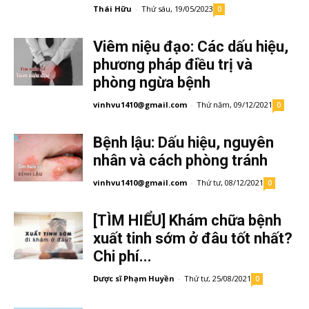
Thái Hữu
-
Thứ sáu, 19/05/2023
0
Viêm niệu đạo: Các dấu hiệu,
phương pháp điều trị và
phòng ngừa bệnh
vinhvu1410@gmail.com
-
Thứ năm, 09/12/2021
0
Bệnh lậu: Dấu hiệu, nguyên
nhân và cách phòng tránh
vinhvu1410@gmail.com
-
Thứ tư, 08/12/2021
0
[TÌM HIỂU] Khám chữa bệnh
xuất tinh sớm ở đâu tốt nhất?
Chi phí...
Dược sĩ Phạm Huyền
-
Thứ tư, 25/08/2021
0