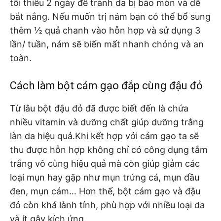
tối thiểu 2 ngày để tránh da bị bào mòn và dễ
bắt nắng. Nếu muốn trị nám bạn có thể bổ sung
thêm ½ quả chanh vào hỗn hợp và sử dụng 3
lần/ tuần, nám sẽ biến mất nhanh chóng và an
toàn.
Cách làm bột cám gạo đắp cùng đậu đỏ
Từ lâu bột đậu đỏ đã được biết đến là chứa
nhiều vitamin và dưỡng chất giúp dưỡng trắng
làn da hiệu quả.Khi kết hợp với cám gạo ta sẽ
thu được hỗn hợp không chỉ có công dụng tắm
trắng vô cùng hiệu quả mà còn giúp giảm các
loại mụn hay gặp như mụn trứng cá, mụn đầu
đen, mụn cám… Hơn thế, bột cám gạo và đậu
đỏ còn khá lành tính, phù hợp với nhiều loại da
và ít gây kích ứng.