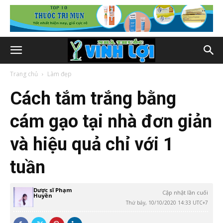
Trang chủ
Làm đẹp
Cách tắm trắng bằng
cám gạo tại nhà đơn giản
và hiệu quả chỉ với 1
tuần
Dược sĩ Phạm
Cập nhật lần cuối
Huyền
Thứ bảy, 10/10/2020 14:33 UTC+7