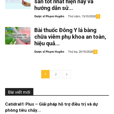
san tốt nhất hiện nay và
hướng dẫn sử...
Dược sĩ Phạm Huyền
-
Thứ năm, 15/10/2020
1
Bài thuốc Đông Y lá bàng
chữa viêm phụ khoa an toàn,
hiệu quả...
Dược sĩ Phạm Huyền
-
Thứ ba, 20/10/2020
2
1
2
Bài viết mới
Catidral® Plus – Giải pháp hỗ trợ điều trị và dự
phòng tiêu chảy...