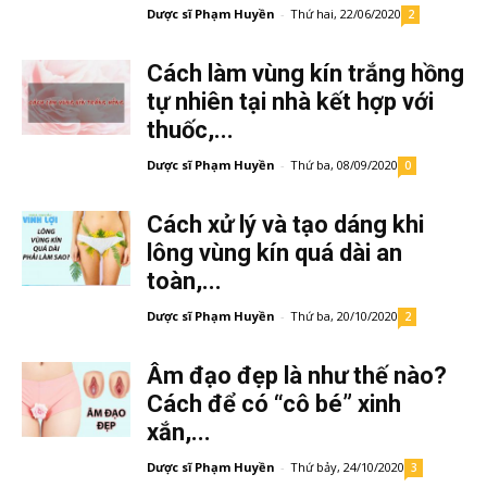
Dược sĩ Phạm Huyền
-
Thứ hai, 22/06/2020
2
Cách làm vùng kín trắng hồng
tự nhiên tại nhà kết hợp với
thuốc,...
Dược sĩ Phạm Huyền
-
Thứ ba, 08/09/2020
0
Cách xử lý và tạo dáng khi
lông vùng kín quá dài an
toàn,...
Dược sĩ Phạm Huyền
-
Thứ ba, 20/10/2020
2
Âm đạo đẹp là như thế nào?
Cách để có “cô bé” xinh
xắn,...
Dược sĩ Phạm Huyền
-
Thứ bảy, 24/10/2020
3