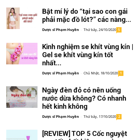
Bật mí lý do “tại sao con gái
phải mặc đồ lót?” các nàng...
Dược sĩ Phạm Huyền
-
Thứ bảy, 24/10/2020
5
Kinh nghiệm se khít vùng kín |
Gel se khít vùng kín tốt
nhất...
Dược sĩ Phạm Huyền
-
Chủ Nhật, 18/10/2020
1
Ngày đèn đỏ có nên uống
nước dừa không? Có nhanh
hết kinh không
Dược sĩ Phạm Huyền
-
Thứ bảy, 17/10/2020
2
[REVIEW] TOP 5 Cốc nguyệt