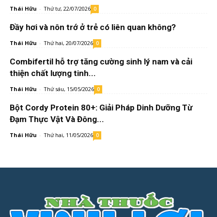
Thái Hữu
-
Thứ tư, 22/07/2026
0
Đầy hơi và nôn trớ ở trẻ có liên quan không?
Thái Hữu
-
Thứ hai, 20/07/2026
0
Combifertil hỗ trợ tăng cường sinh lý nam và cải
thiện chất lượng tinh...
Thái Hữu
-
Thứ sáu, 15/05/2026
0
Bột Cordy Protein 80+: Giải Pháp Dinh Dưỡng Từ
Đạm Thực Vật Và Đông...
Thái Hữu
-
Thứ hai, 11/05/2026
0