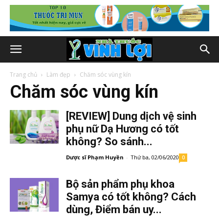
Trang chủ
Làm đẹp
Chăm sóc vùng kín
Chăm sóc vùng kín
[REVIEW] Dung dịch vệ sinh
phụ nữ Dạ Hương có tốt
không? So sánh...
Dược sĩ Phạm Huyền
-
Thứ ba, 02/06/2020
0
Bộ sản phẩm phụ khoa
Samya có tốt không? Cách
dùng, Điểm bán uy...