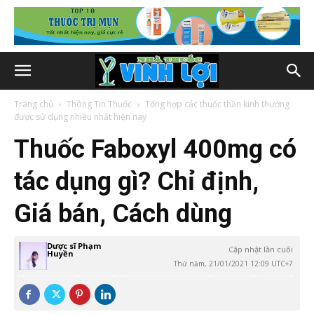
Trang chủ
Thông Tin Thuốc
Tổng hợp các thuốc thần kinh thường
được sử dụng nhiều nhất hiện nay
Thuốc Faboxyl 400mg có
tác dụng gì? Chỉ định,
Giá bán, Cách dùng
Dược sĩ Phạm
Cập nhật lần cuối
Huyền
Thứ năm, 21/01/2021 12:09 UTC+7