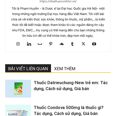
https://nhathuocvinhloi.vn/
Tôi là Phạm Huyền - là Dược sĩ tại Đại học Quốc gia Hà Nội- một
trong những ngôi trường Đại học hàng đầu Việt Nam. Tôi viết bài
chia sẻ về kiến thức sức khỏe, thông tin thuốc, mỹ phẩm,...từ kiến
thức tôi đã biết hoặc được tham khảo từ các nguồn đáng tin cậy
như FDA, EMC,...Hy vọng có thể mang đến cho bạn những thông
tin hữu ích để có thể khỏe hơn, đẹp hơn mỗi ngày.
BÀI VIẾT LIÊN QUAN
XEM THÊM
Thuốc Datrieuchung-New trẻ em: Tác
dụng, Cách sử dụng, Giá bán
Thuốc Condova 500mg là thuốc gì?
Tác dụng, Cách sử dụng, Giá bán