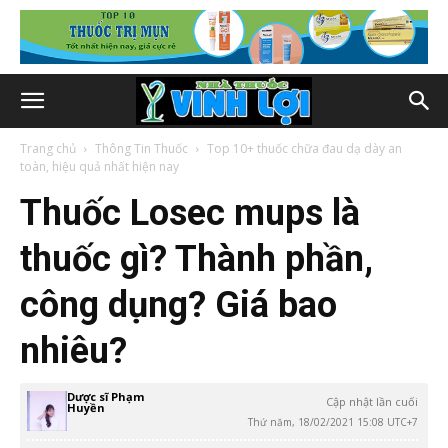
Trang chủ
Thông Tin Thuốc
Top 10+ thuốc chữa đau dạ dày an
toàn, hiệu quả nhất hiện nay
Thuốc Losec mups là
thuốc gì? Thành phần,
công dụng? Giá bao
nhiêu?
Dược sĩ Phạm
Cập nhật lần cuối
Huyền
Thứ năm, 18/02/2021 15:08 UTC+7