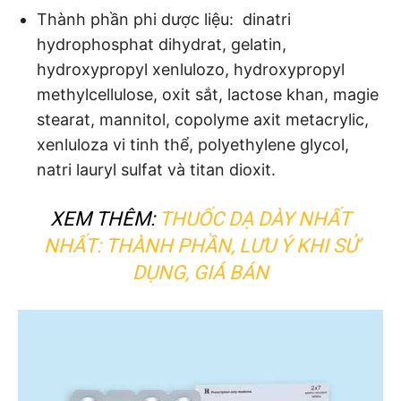
Thành phần phi dược liệu: dinatri
hydrophosphat dihydrat, gelatin,
hydroxypropyl xenlulozo, hydroxypropyl
methylcellulose, oxit sắt, lactose khan, magie
stearat, mannitol, copolyme axit metacrylic,
xenluloza vi tinh thể, polyethylene glycol,
natri lauryl sulfat và titan dioxit.
XEM THÊM:
THUỐC DẠ DÀY NHẤT
NHẤT: THÀNH PHẦN, LƯU Ý KHI SỬ
DỤNG, GIÁ BÁN