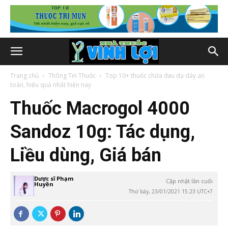
Trang chủ
Thông Tin Thuốc
Top 10+ thuốc chữa đau dạ dày an
toàn, hiệu quả nhất hiện nay
Thuốc Macrogol 4000
Sandoz 10g: Tác dụng,
Liều dùng, Giá bán
Dược sĩ Phạm
Cập nhật lần cuối
Huyền
Thứ bảy, 23/01/2021 15:23 UTC+7