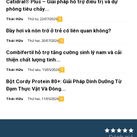
Catidral® Plus – Giải pháp hỗ trợ điều trị và dự
phòng tiêu chảy...
Thái Hữu
-
Thứ tư, 22/07/2026
0
Đầy hơi và nôn trớ ở trẻ có liên quan không?
Thái Hữu
-
Thứ hai, 20/07/2026
0
Combifertil hỗ trợ tăng cường sinh lý nam và cải
thiện chất lượng tinh...
Thái Hữu
-
Thứ sáu, 15/05/2026
0
Bột Cordy Protein 80+: Giải Pháp Dinh Dưỡng Từ
Đạm Thực Vật Và Đông...
Thái Hữu
-
Thứ hai, 11/05/2026
0
Đánh giá